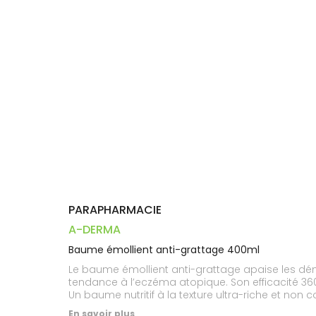
Dispositifs
Cheveux
PHARMACIES
médicaux
Corps
DE GARDE
Homme
Solaire
Visage
PARAPHARMACIE
A-DERMA
Baume émollient anti-grattage 400ml
Le baume émollient anti-grattage apaise les dém
tendance à l’eczéma atopique. Son efficacité 360
Un baume nutritif à la texture ultra-riche et non
plantules d'Avoine Rhealba, à 95% d’ingrédients d
En savoir plus