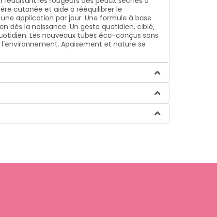
en réduisant les rougeurs des peaux sèches à
re cutanée et aide à rééquilibrer le
 une application par jour. Une formule à base
on dès la naissance. Un geste quotidien, ciblé,
 quotidien. Les nouveaux tubes éco-conçus sans
e l'environnement. Apaisement et nature se