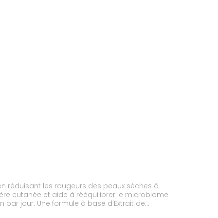
 en réduisant les rougeurs des peaux sèches à
ère cutanée et aide à rééquilibrer le microbiome.
n par jour. Une formule à base d'Extrait de
aissance. Un geste quotidien, ciblé, efficace et