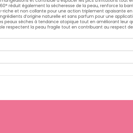
mangeaisons et contribue à espacer les pics d'irritations tout 
0° réduit également la sécheresse de la peau, renforce la barriè
a-riche et non collante pour une action triplement apaisante en
’ingrédients d’origine naturelle et sans parfum pour une applicati
té des peaux sèches à tendance atopique tout en améliorant leur
ble respectent la peau fragile tout en contribuant au respect d