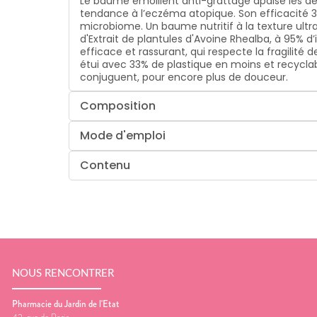
Le baume émollient anti-grattage apaise les dé
tendance à l’eczéma atopique. Son efficacité 36
microbiome. Un baume nutritif à la texture ultr
d'Extrait de plantules d'Avoine Rhealba, à 95% d
efficace et rassurant, qui respecte la fragili
étui avec 33% de plastique en moins et recycla
conjuguent, pour encore plus de douceur.
Composition
Mode d'emploi
Contenu
NOUS RENCONTRER
Pharmacie du Jardin de l'Etat