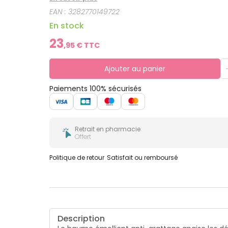
rassurant, qui respecte la fragilité des peaux sèches à tendance ato
EAN :
3282770149722
33% de plastique en moins et recyclable respecte
pour encore plus de douceur.
En stock
23
,
95
€ TTC
Ajouter au panier
Paiements 100% sécurisés
Retrait en pharmacie
Offert
Politique de retour
Satisfait ou remboursé
Description