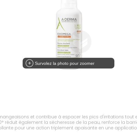
Survolez la photo pour zoomer
angeaisons et contribue à espacer les pics d'irritations tout
° réduit également la sécheresse de la peau, renforce la barri
 collante pour une action triplement apaisante en une applicatio
’origine naturelle et sans parfum pour une application dès la n