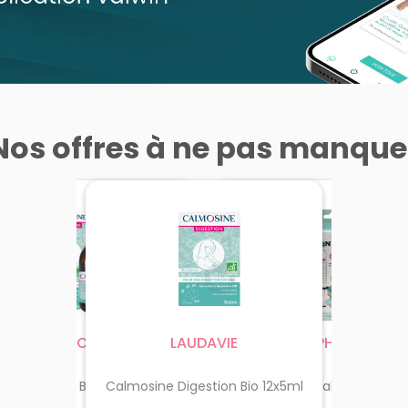
Nos offres à ne pas manque
CALMOSINE
LAUDAVIE
L2N PHARMA
Sérum 
Digestion Bio 100ml
Calmosine Digestion Bio 12x5ml
Seringue Nasale Bébé 2x1