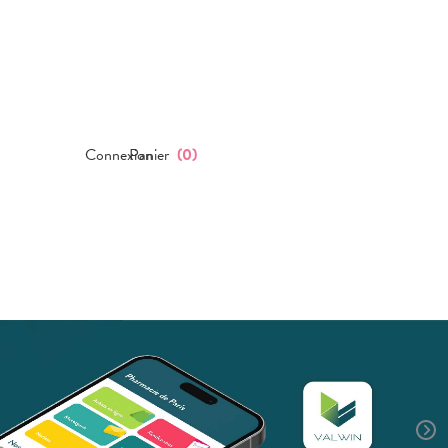
Connexion
Panier
(
0
)