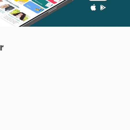
r
ROSE BAIE
L2N PHARMA
PRANARÔM
Cristal Kératine x Aloe
Pranarôm Prana BB Baume
0ml
Sérum physiologique 500ml
Vera 100ml
Pectoral Bio 40 ml