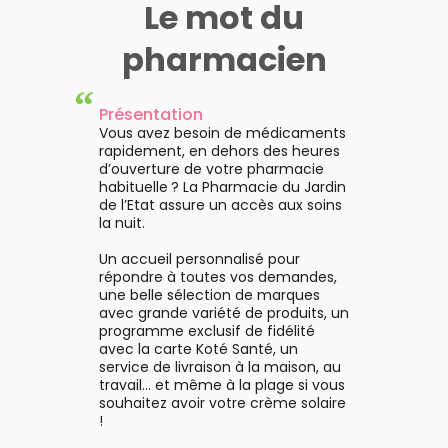
Le mot du
concentré Effaclar de La
unifiant éclat, formulé av
aplast Gel B5 Soin Apaisant
Roche Posay est anti
notre nouvel actif
ccélérateur de Réparation
erfections, anti points noirs
révolutionnaire breveté
pharmacien
dermique : la peau retrouve
t agit comme un peeling
Melasyl™ et 10% de
alité, souplesse et confort.
quotidien sur les peaux à
Niacinamide pure pour puri
“
dance acnéique de l'adulte.
la peau en douceur et la li
Voir le produit
Voir le produit
Présentation
 agit sur: Les imperfections.
visiblement instantanéme
Vous avez besoin de médicaments
 pores dilatés. Les marques
Dès 4 semaines*, le teint pa
rapidement, en dehors des heures
rsistantes. Ce sérum visage
plus uniforme, la peau es
d’ouverture de votre pharmacie
st efficace sur les peaux à
visiblement plus éclatant
Ajouter au panier
Ajouter au panier
habituelle ? La Pharmacie du Jardin
ndance acnéique grâce à 3
*Auto-évaluation, 167
de l’Etat assure un accès aux soins
ides complémentaires ultra
consommateurs
la nuit.
centrés: L'Acide Salicylique:
ésincruste et resserre les
Un accueil personnalisé pour
res. Le LHA: lisse la surface
répondre à toutes vos demandes,
la peau en douceur. L'Acide
une belle sélection de marques
Glycolique: améliore le
avec grande variété de produits, un
ouvellement de la peau. La
programme exclusif de fidélité
ormule de ce sérum visage
avec la carte Koté Santé, un
anti imperfections micro
service de livraison à la maison, au
eling Effaclar de La Roche
travail... et même à la plage si vous
Posay est associée au
souhaitez avoir votre crème solaire
acinamide apaisant pour un
!
ffet peeling quotidien qui
tte contre les points noirs.