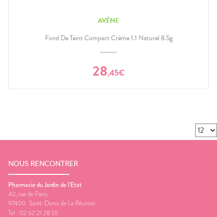
AVÈNE
Fond De Teint Compact Crème 1.1 Naturel 8.5g
28
,
45
€
NOUS RENCONTRER
Pharmacie du Jardin de l'Etat
42, rue de Paris
97400
Saint-Denis de La Réunion
Tel :
02 62 21 28 55