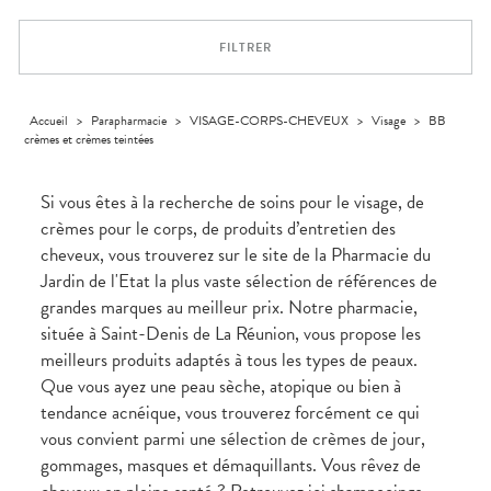
Dispositifs
Cheveux
PHARMACIES
médicaux
Corps
DE GARDE
FILTRER
Homme
Solaire
Visage
Accueil
>
Parapharmacie
>
VISAGE-CORPS-CHEVEUX
>
Visage
>
BB
crèmes et crèmes teintées
Si vous êtes à la recherche de soins pour le visage, de
crèmes pour le corps, de produits d’entretien des
cheveux, vous trouverez sur le site de la Pharmacie du
Jardin de l'Etat la plus vaste sélection de références de
grandes marques au meilleur prix. Notre pharmacie,
située à Saint-Denis de La Réunion, vous propose les
meilleurs produits adaptés à tous les types de peaux.
Que vous ayez une peau sèche, atopique ou bien à
tendance acnéique, vous trouverez forcément ce qui
vous convient parmi une sélection de crèmes de jour,
gommages, masques et démaquillants. Vous rêvez de