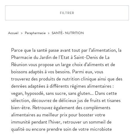
Dispositifs
Cheveux
PHARMACIES
médicaux
Corps
DE GARDE
FILTRER
Homme
Solaire
Visage
Accueil
>
Parapharmacie
>
SANTÉ- NUTRITION
Parce que la santé passe avant tout par l’alimentation, la
Pharmacie du Jardin de l'Etat à Saint-Denis de La
Réunion vous propose un large choix d’aliments et de
boissons adaptés à vos besoins. Parmi eux, vous
trouverez des produits de nutrition clinique ainsi que des
denrées adaptées à différents régimes alimentaires :
vegan, hyposodé, sans sucre, sans gluten... Dans cette
sélection, découvrez de délicieux jus de fruits et tisanes
bien-être. Retrouvez également des compléments
alimentaires au meilleur prix pour booster votre
immunité pendant l’hiver, retrouver un sommeil de
qualité ou encore prendre soin de votre microbiote