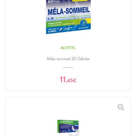
ALVITYL
Méla-sommeil 30 Gélules
11
,
45
€