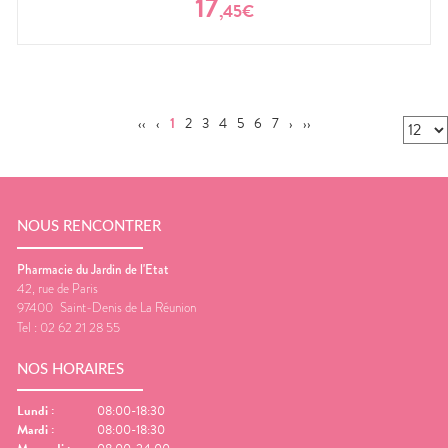
17
,
45
€
‹‹
‹
1
2
3
4
5
6
7
›
››
NOUS RENCONTRER
Pharmacie du Jardin de l'Etat
42, rue de Paris
97400
Saint-Denis de La Réunion
Tel :
02 62 21 28 55
NOS HORAIRES
Lundi
:
08:00-18:30
Mardi
:
08:00-18:30