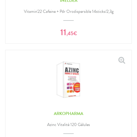
INELDEA
Vitamin'22 Cafeine + Pdr Orodispersible 14sticks/2,3g
11
,
45
€
ARKOPHARMA
Azinc Vitalité 120 Gélules