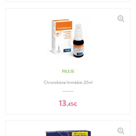
PILEJE
Chronobiane Immédiat 20ml
13
,
45
€