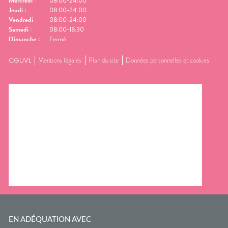
Mercredi
:
08:00-24:00
Jeudi
:
08:00-24:00
Vendredi
:
08:00-24:00
Samedi
:
08:00-18:30
Dimanche
:
Fermé
CGUVL
Mentions légales
Plan du site
Données personnelles et cookies
EN ADÉQUATION AVEC