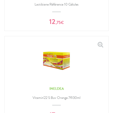
Lactibiane Référence 10 Gélules
12
,
75
€
INELDEA
Vitamin'22 S Buv Orange 7fl/30ml