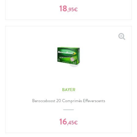
18
,
95
€
BAYER
Beroccaboost 20 Comprimés Effeverscents
16
,
45
€