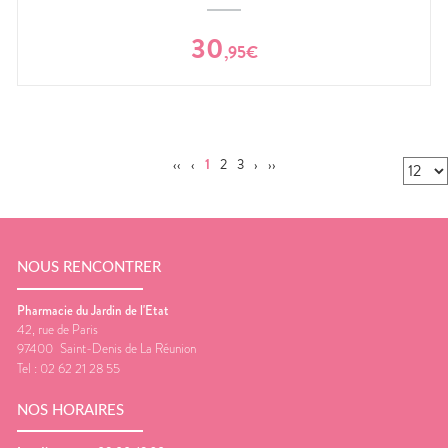
30
,
95
€
‹‹
‹
1
2
3
›
››
NOUS RENCONTRER
Pharmacie du Jardin de l'Etat
42, rue de Paris
97400
Saint-Denis de La Réunion
Tel :
02 62 21 28 55
NOS HORAIRES