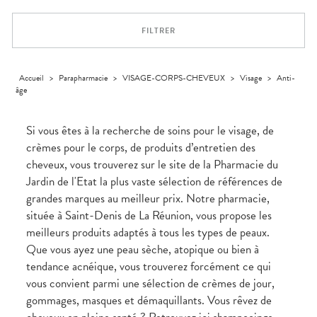
Dispositifs
Cheveux
PHARMACIES
médicaux
Corps
DE GARDE
FILTRER
Homme
Solaire
Visage
Accueil
>
Parapharmacie
>
VISAGE-CORPS-CHEVEUX
>
Visage
>
Anti-
âge
Si vous êtes à la recherche de soins pour le visage, de
crèmes pour le corps, de produits d’entretien des
cheveux, vous trouverez sur le site de la Pharmacie du
Jardin de l'Etat la plus vaste sélection de références de
grandes marques au meilleur prix. Notre pharmacie,
située à Saint-Denis de La Réunion, vous propose les
meilleurs produits adaptés à tous les types de peaux.
Que vous ayez une peau sèche, atopique ou bien à
tendance acnéique, vous trouverez forcément ce qui
vous convient parmi une sélection de crèmes de jour,
gommages, masques et démaquillants. Vous rêvez de