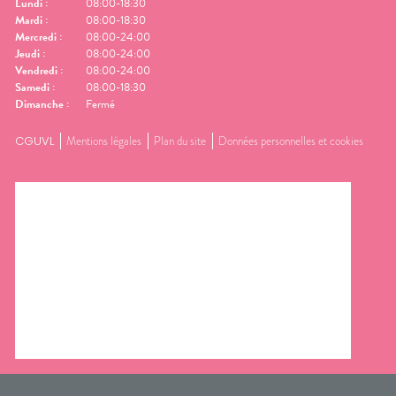
Lundi
:
08:00-18:30
Mardi
:
08:00-18:30
Mercredi
:
08:00-24:00
Jeudi
:
08:00-24:00
Vendredi
:
08:00-24:00
Samedi
:
08:00-18:30
Dimanche
:
Fermé
CGUVL
Mentions légales
Plan du site
Données personnelles et cookies