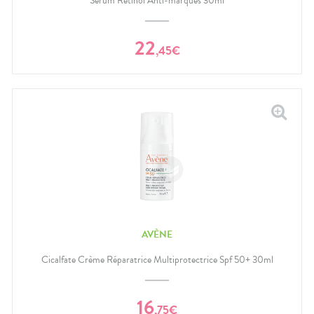
Sérum Rétinol Anti-marques 30ml
22
,
45
€
AVÈNE
Cicalfate Crème Réparatrice Multiprotectrice Spf 50+ 30ml
16
,
75
€