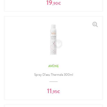
19
,
90
€
AVÈNE
Spray D’eau Thermale 300ml
11
,
95
€