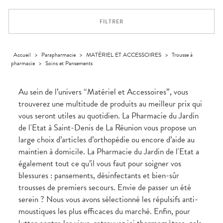
Dispositifs
Cheveux
PHARMACIES
médicaux
Corps
DE GARDE
FILTRER
Homme
Solaire
Visage
Accueil
>
Parapharmacie
>
MATÉRIEL ET ACCESSOIRES
>
Trousse à
pharmacie
>
Soins et Pansements
Au sein de l’univers “Matériel et Accessoires”, vous
trouverez une multitude de produits au meilleur prix qui
vous seront utiles au quotidien. La Pharmacie du Jardin
de l'Etat à Saint-Denis de La Réunion vous propose un
large choix d’articles d’orthopédie ou encore d’aide au
maintien à domicile. La Pharmacie du Jardin de l'Etat a
également tout ce qu’il vous faut pour soigner vos
blessures : pansements, désinfectants et bien-sûr
trousses de premiers secours. Envie de passer un été
serein ? Nous vous avons sélectionné les répulsifs anti-
moustiques les plus efficaces du marché. Enfin, pour