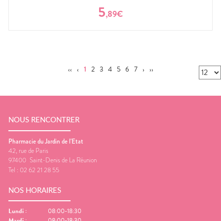
5
,
89
€
‹‹
‹
1
2
3
4
5
6
7
›
››
NOUS RENCONTRER
Pharmacie du Jardin de l'Etat
42, rue de Paris
97400
Saint-Denis de La Réunion
Tel :
02 62 21 28 55
NOS HORAIRES
Lundi
:
08:00-18:30
Mardi
:
08:00-18:30