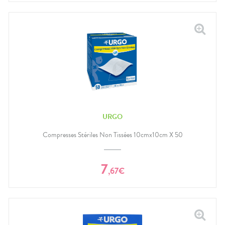
URGO
Compresses Stériles Non Tissées 10cmx10cm X 50
7
,
67
€