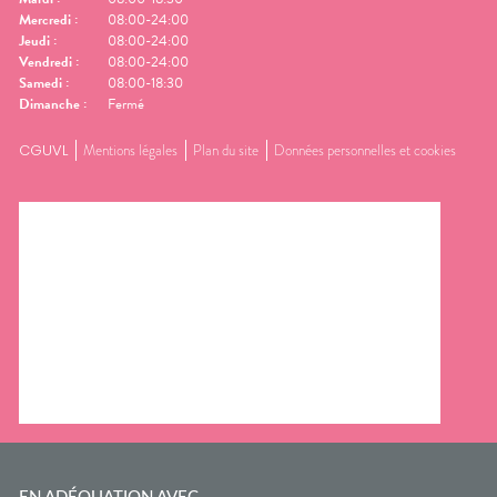
Mercredi
:
08:00-24:00
Jeudi
:
08:00-24:00
Vendredi
:
08:00-24:00
Samedi
:
08:00-18:30
Dimanche
:
Fermé
CGUVL
Mentions légales
Plan du site
Données personnelles et cookies