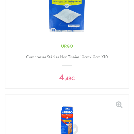
URGO
Compresses Stériles Non Tissées 10cmx10cm X10
4
,
49
€