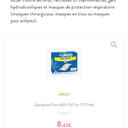
lutter contre les virus, retrouvez ici thermomètres, gels
hydroalcooliques et masques de protection respiratoire
(masques chirurgicaux, masques en tissu ou masques
pour enfants).
URGO
Sparaplaie Pans Adh 10x7cm 10 Onfp
8
,
42
€