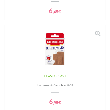
6
,
45
€
ELASTOPLAST
Pansements Sensibles X20
6
,
95
€