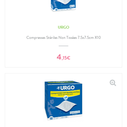
URGO
Compresses Stériles Non Tissées 7.5x7.5cm X10
4
,
15
€