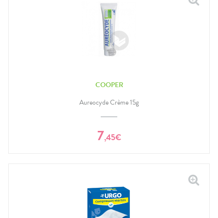
COOPER
Aureocyde Crème 15g
7
,
45
€