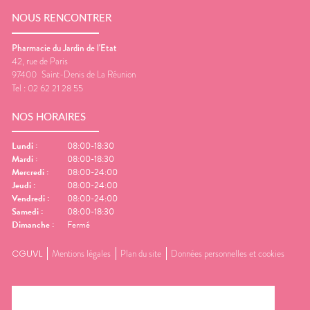
NOUS RENCONTRER
Pharmacie du Jardin de l'Etat
42, rue de Paris
97400
Saint-Denis de La Réunion
Tel :
02 62 21 28 55
NOS HORAIRES
Lundi
:
08:00-18:30
Mardi
:
08:00-18:30
Mercredi
:
08:00-24:00
Jeudi
:
08:00-24:00
Vendredi
:
08:00-24:00
Samedi
:
08:00-18:30
Dimanche
:
Fermé
CGUVL
Mentions légales
Plan du site
Données personnelles et cookies