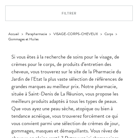
Dispositifs
Cheveux
PHARMACIES
médicaux
Corps
DE GARDE
FILTRER
Homme
Solaire
Visage
Accueil
>
Parapharmacie
>
VISAGE-CORPS-CHEVEUX
>
Corps
>
Gommages et Huiles
Si vous êtes à la recherche de soins pour le visage, de
crèmes pour le corps, de produits d’entretien des
cheveux, vous trouverez sur le site de la Pharmacie du
Jardin de l'Etat la plus vaste sélection de références de
grandes marques au meilleur prix. Notre pharmacie,
située à Saint-Denis de La Réunion, vous propose les
meilleurs produits adaptés à tous les types de peaux.
Que vous ayez une peau sèche, atopique ou bien à
tendance acnéique, vous trouverez forcément ce qui
vous convient parmi une sélection de crèmes de jour,
gommages, masques et démaquillants. Vous rêvez de