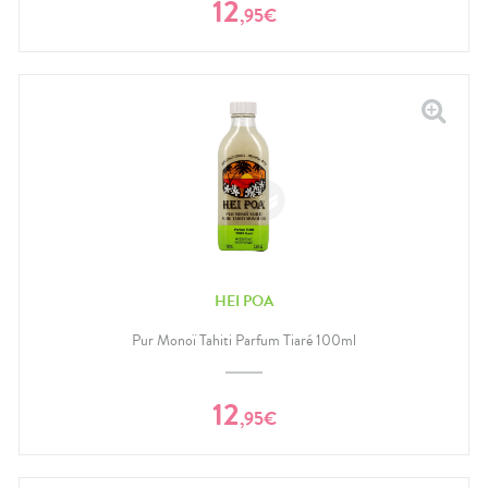
12
,
95
€
HEI POA
Pur Monoï Tahiti Parfum Tiaré 100ml
12
,
95
€