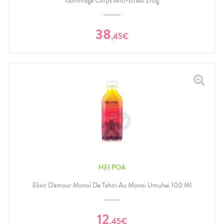
Gommage Corps Anti-stress 210g
38
,
45
€
HEI POA
Elixir D'amour Monoï De Tahiti Au Monoï Umuhei 100 Ml
12
,
45
€