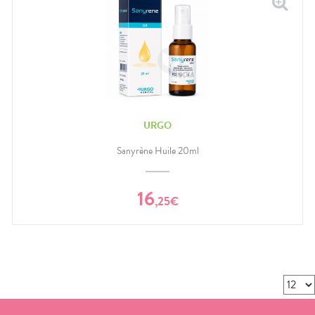
URGO
Sanyrène Huile 20ml
16
,
25
€