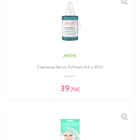
AVÈNE
Cleanance Sérum Exfoliant A.h.a 30ml
39
,
75
€