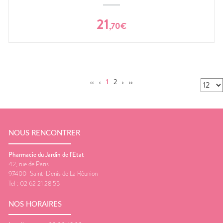
21
,
70
€
‹‹
‹
1
2
›
››
NOUS RENCONTRER
Pharmacie du Jardin de l'Etat
42, rue de Paris
97400
Saint-Denis de La Réunion
Tel :
02 62 21 28 55
NOS HORAIRES