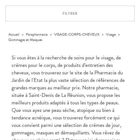
Dispositifs
Cheveux
PHARMACIES
médicaux
Corps
DE GARDE
FILTRER
Homme
Solaire
Visage
Accueil
>
Parapharmacie
>
VISAGE-CORPS-CHEVEUX
>
Visage
>
Gommages et Masques
Si vous êtes à la recherche de soins pour le visage, de
crèmes pour le corps, de produits d’entretien des
cheveux, vous trouverez sur le site de la Pharmacie du
Jardin de l'Etat la plus vaste sélection de références de
grandes marques au meilleur prix. Notre pharmacie,
située à Saint-Denis de La Réunion, vous propose les
meilleurs produits adaptés à tous les types de peaux.
Que vous ayez une peau sèche, atopique ou bien à
tendance acnéique, vous trouverez forcément ce qui
vous convient parmi une sélection de crèmes de jour,
gommages, masques et démaquillants. Vous rêvez de