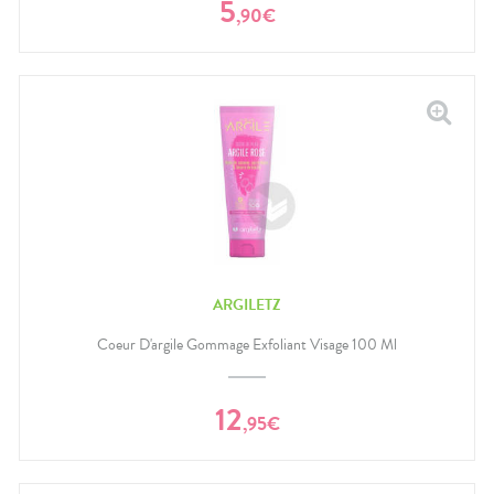
5
,
90
€
ARGILETZ
Coeur D'argile Gommage Exfoliant Visage 100 Ml
12
,
95
€