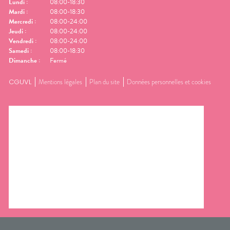
Lundi
:
08:00-18:30
Mardi
:
08:00-18:30
Mercredi
:
08:00-24:00
Jeudi
:
08:00-24:00
Vendredi
:
08:00-24:00
Samedi
:
08:00-18:30
Dimanche
:
Fermé
CGUVL
Mentions légales
Plan du site
Données personnelles et cookies