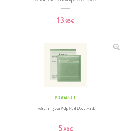
Effaclar Patch Anti-imperfections X22
13
,
95
€
BIODANCE
Refreshing Sea Kelp Real Deep Mask
5
,
90
€