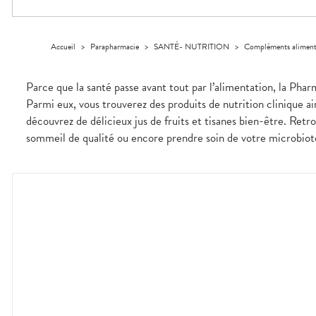
Dispositifs
Cheveux
PHARMACIES
médicaux
Corps
DE GARDE
Homme
Accueil
>
Parapharmacie
>
SANTÉ- NUTRITION
>
Compléments aliment
Solaire
Visage
Parce que la santé passe avant tout par l’alimentation, la Phar
Parmi eux, vous trouverez des produits de nutrition clinique ai
découvrez de délicieux jus de fruits et tisanes bien-être. Re
sommeil de qualité ou encore prendre soin de votre microbiote 