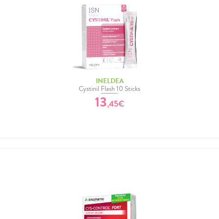
INELDEA
Cystinil Flash 10 Sticks
13
,
45
€