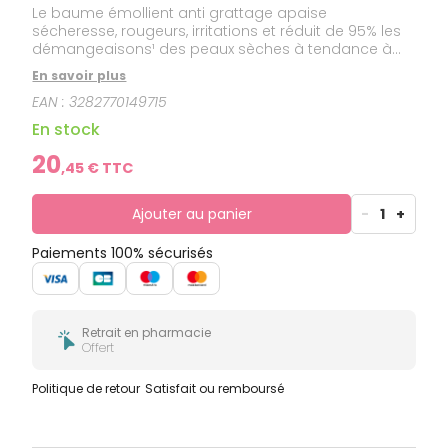
Le baume émollient anti grattage apaise
sécheresse, rougeurs, irritations et réduit de 95% les
démangeaisons¹ des peaux sèches à tendance à
l’eczéma atopique. Formule naturelle. Sans parfum.
En savoir plus
Dès la naissance. Utilisable par bébés, enfants et
EAN :
3282770149715
adultes. Apaise les démangeaisons et contribue à
espacer les pics d'irritations tout en réduisant les
En stock
rougeurs des peaux sèches à tendance à l’eczéma
atopique.
20
,
45
€ TTC
Ajouter au panier
-
1
+
Paiements 100% sécurisés
Retrait en pharmacie
Offert
Politique de retour
Satisfait ou remboursé