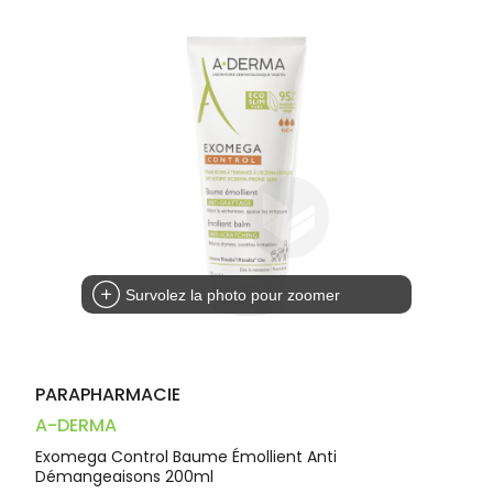
Dispositifs
Cheveux
PHARMACIES
médicaux
Corps
DE GARDE
Homme
Solaire
Visage
Survolez la photo pour zoomer
PARAPHARMACIE
A-DERMA
Exomega Control Baume Émollient Anti
Démangeaisons 200ml