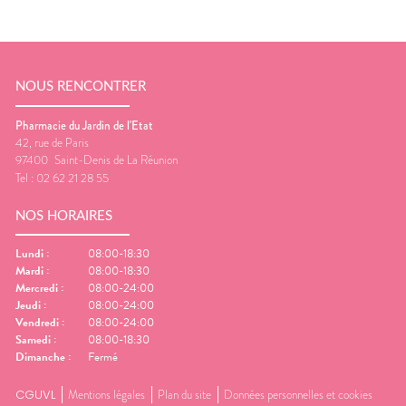
NOUS RENCONTRER
Pharmacie du Jardin de l'Etat
42, rue de Paris
97400
Saint-Denis de La Réunion
Tel :
02 62 21 28 55
NOS HORAIRES
Lundi
:
08:00-18:30
Mardi
:
08:00-18:30
Mercredi
:
08:00-24:00
Jeudi
:
08:00-24:00
Vendredi
:
08:00-24:00
Samedi
:
08:00-18:30
Dimanche
:
Fermé
CGUVL
Mentions légales
Plan du site
Données personnelles et cookies