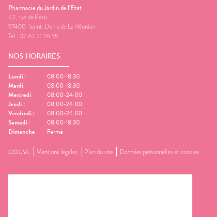
Pharmacie du Jardin de l'Etat
42, rue de Paris
97400
Saint-Denis de La Réunion
Tel :
02 62 21 28 55
NOS HORAIRES
Lundi
:
08:00-18:30
Mardi
:
08:00-18:30
Mercredi
:
08:00-24:00
Jeudi
:
08:00-24:00
Vendredi
:
08:00-24:00
Samedi
:
08:00-18:30
Dimanche
:
Fermé
CGUVL
Mentions légales
Plan du site
Données personnelles et cookies