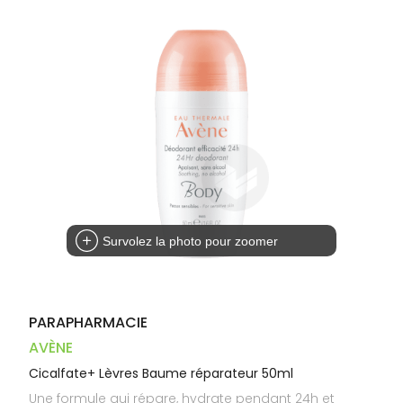
Dispositifs
Cheveux
PHARMACIES
médicaux
Corps
DE GARDE
Homme
Solaire
Visage
Survolez la photo pour zoomer
PARAPHARMACIE
AVÈNE
Cicalfate+ Lèvres Baume réparateur 50ml
Une formule qui répare, hydrate pendant 24h et