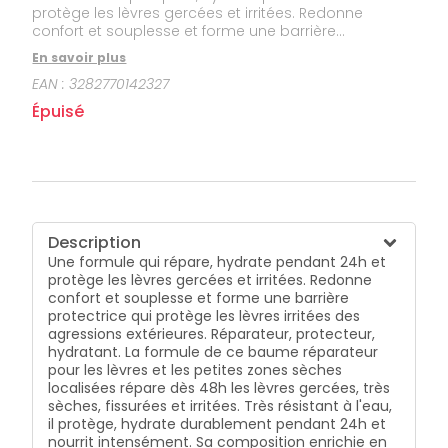
protège les lèvres gercées et irritées. Redonne
confort et souplesse et forme une barrière
protectrice qui protège les lèvres irritées des
En savoir plus
agressions extérieures. Réparateur, protecteur,
EAN :
3282770142327
hydratant. La formule de ce baume réparateur pour
les lèvres et les petites zones sèches localisées
Épuisé
répare dès 48h les lèvres gercées, très sèches,
fissurées et irritées. Très résistant à l'eau, il protège,
hydrate durablement pendant 24h et nourrit
intensément. Sa composition enrichie en [C+-
Restore], un actif réparateur post-biotique et en Eau
thermale d'Avène apaise et offre un effet barrière
protectrice sur les lèvres. Formulé avec 96%
Description
d’ingrédients d’origine naturelle, ce soin destiné à
Une formule qui répare, hydrate pendant 24h et
toute la famille redonne confort et souplesse dès la
protège les lèvres gercées et irritées. Redonne
première utilisation.
confort et souplesse et forme une barrière
protectrice qui protège les lèvres irritées des
agressions extérieures. Réparateur, protecteur,
hydratant. La formule de ce baume réparateur
pour les lèvres et les petites zones sèches
localisées répare dès 48h les lèvres gercées, très
sèches, fissurées et irritées. Très résistant à l'eau,
il protège, hydrate durablement pendant 24h et
nourrit intensément. Sa composition enrichie en