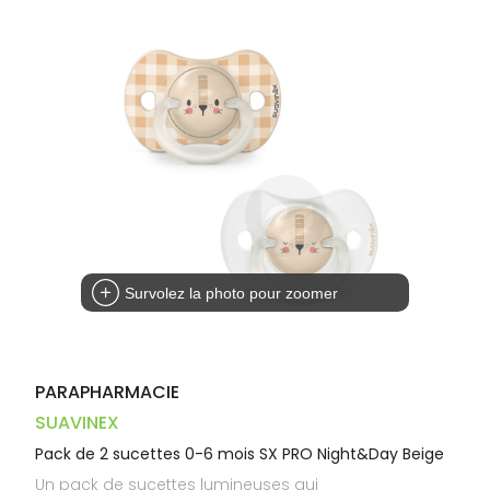
Dispositifs
Cheveux
PHARMACIES
médicaux
Corps
DE GARDE
Homme
Solaire
Visage
Survolez la photo pour zoomer
PARAPHARMACIE
SUAVINEX
Pack de 2 sucettes 0-6 mois SX PRO Night&Day Beige
Un pack de sucettes lumineuses qui