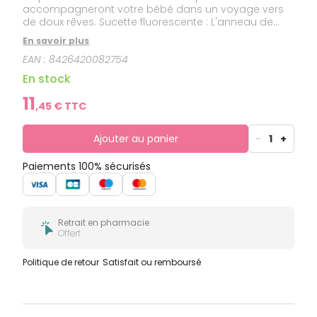
accompagneront votre bébé dans un voyage vers
de doux rêves. Sucette fluorescente : L'anneau de
cette sucette brille dans le noir. Votre bébé pourra
En savoir plus
facilement retrouver la tétine dans le berceau. Avec
EAN :
8426420082754
tétine physiologique en silicone SX Pro : respecte le
développement bucco-dentaire de bébé. La chose
En stock
la plus proche de ne pas avoir de tétine ! Convient
aux nouveau-nés.
11
,
45
€ TTC
Ajouter au panier
-
1
+
Paiements 100% sécurisés
Retrait en pharmacie
Offert
Politique de retour
Satisfait ou remboursé