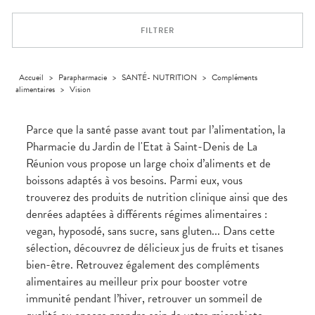
Dispositifs
Cheveux
PHARMACIES
médicaux
Corps
DE GARDE
FILTRER
Homme
Solaire
Visage
Accueil
>
Parapharmacie
>
SANTÉ- NUTRITION
>
Compléments
alimentaires
>
Vision
Parce que la santé passe avant tout par l’alimentation, la
Pharmacie du Jardin de l'Etat à Saint-Denis de La
Réunion vous propose un large choix d’aliments et de
boissons adaptés à vos besoins. Parmi eux, vous
trouverez des produits de nutrition clinique ainsi que des
denrées adaptées à différents régimes alimentaires :
vegan, hyposodé, sans sucre, sans gluten... Dans cette
sélection, découvrez de délicieux jus de fruits et tisanes
bien-être. Retrouvez également des compléments
alimentaires au meilleur prix pour booster votre
immunité pendant l’hiver, retrouver un sommeil de