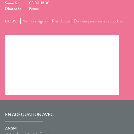
Samedi
:
08:00-18:30
Dimanche
:
Fermé
CGUVL
Mentions légales
Plan du site
Données personnelles et cookies
EN ADÉQUATION AVEC
ANSM