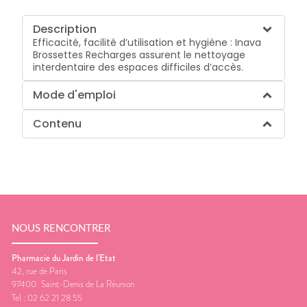
Description
Efficacité, facilité d’utilisation et hygiène : Inava
Brossettes Recharges assurent le nettoyage
interdentaire des espaces difficiles d’accès.
Mode d'emploi
Contenu
NOUS RENCONTRER
Pharmacie du Jardin de l'Etat
42, rue de Paris
97400
Saint-Denis de La Réunion
Tel :
02 62 21 28 55