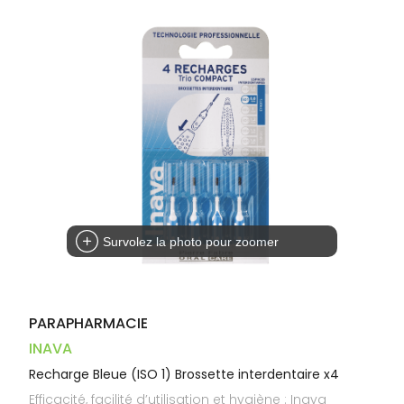
Dispositifs
Cheveux
PHARMACIES
médicaux
Corps
DE GARDE
Homme
Solaire
Visage
Survolez la photo pour zoomer
PARAPHARMACIE
INAVA
Recharge Bleue (ISO 1) Brossette interdentaire x4
Efficacité, facilité d’utilisation et hygiène : Inava