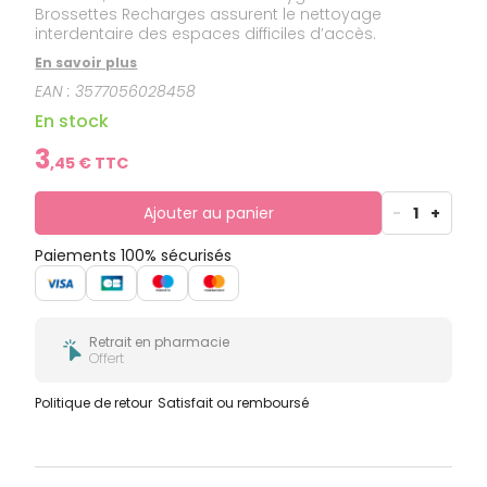
Brossettes Recharges assurent le nettoyage
interdentaire des espaces difficiles d’accès.
En savoir plus
EAN :
3577056028458
En stock
3
,
45
€ TTC
Ajouter au panier
-
1
+
Paiements 100% sécurisés
Retrait en pharmacie
Offert
Politique de retour
Satisfait ou remboursé