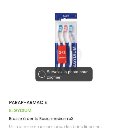
Dispositifs
Cheveux
PHARMACIES
médicaux
Corps
DE GARDE
Homme
Solaire
Visage
Survolez la photo pour
zoomer
PARAPHARMACIE
ELGYDIUM
Brosse à dents Basic medium x3
Un manche ergonomique, des brins finement