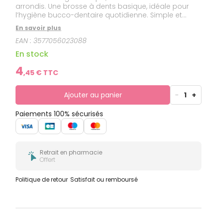
arrondis. Une brosse à dents basique, idéale pour
l’hygiène bucco-dentaire quotidienne. Simple et
parfaite, pour un usage quotidien, de préférence
En savoir plus
après chaque repas.
EAN :
3577056023088
En stock
4
,
45
€ TTC
Ajouter au panier
-
1
+
Paiements 100% sécurisés
Retrait en pharmacie
Offert
Politique de retour
Satisfait ou remboursé