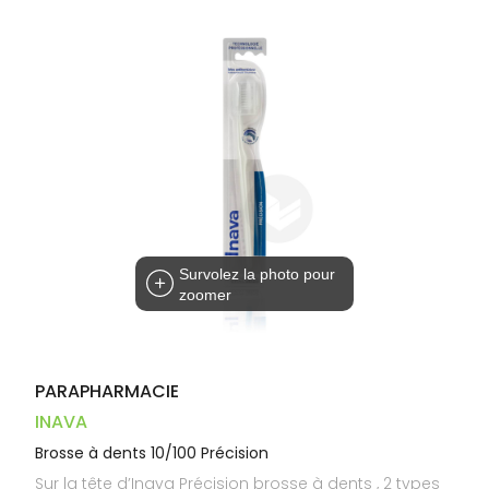
Dispositifs
Cheveux
PHARMACIES
médicaux
Corps
DE GARDE
Homme
Solaire
Visage
Survolez la photo pour
zoomer
PARAPHARMACIE
INAVA
Brosse à dents 10/100 Précision
Sur la tête d’Inava Précision brosse à dents , 2 types