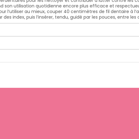
terdentaires pour les nettoyer et contribuer à lutter contre les 
end son utilisation quotidienne encore plus efficace et respectue
ur l’utiliser au mieux, couper 40 centimètres de fil dentaire à l’a
r des index, puis l’insérer, tendu, guidé par les pouces, entre les 