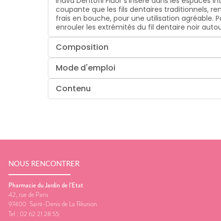
Inava Dentofil Fluor s’insère dans les espaces in
coupante que les fils dentaires traditionnels, r
frais en bouche, pour une utilisation agréable. Po
enrouler les extrémités du fil dentaire noir autou
Composition
Mode d'emploi
Contenu
NOUS RENCONTRER
Pharmacie du Jardin de l'Etat
42, rue de Paris
97400
Saint-Denis de La Réunion
Tel :
02 62 21 28 55