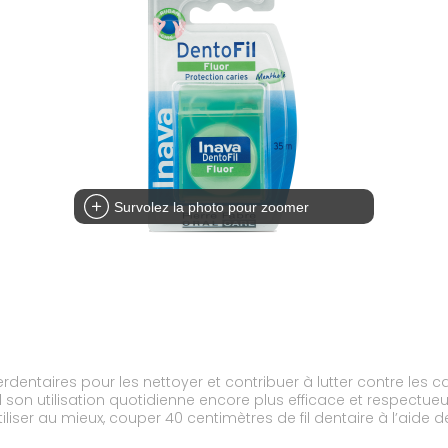
Survolez la photo pour zoomer
erdentaires pour les nettoyer et contribuer à lutter contre les 
d son utilisation quotidienne encore plus efficace et respectueu
iliser au mieux, couper 40 centimètres de fil dentaire à l’aide de
, puis l’insérer, tendu, guidé par les pouces, entre les dents.