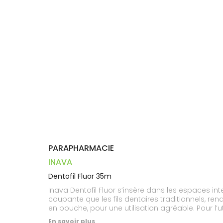
Dispositifs
Cheveux
PHARMACIES
médicaux
Corps
DE GARDE
Homme
Solaire
Visage
PARAPHARMACIE
INAVA
Dentofil Fluor 35m
Inava Dentofil Fluor s’insère dans les espaces int
coupante que les fils dentaires traditionnels, ren
en bouche, pour une utilisation agréable. Pour l’ut
les extrémités du fil dentaire noir autour des index
En savoir plus