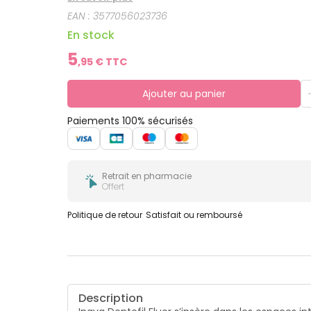
EAN :
3577056023736
En stock
5
,
95
€ TTC
Ajouter au panier
Paiements 100% sécurisés
Retrait en pharmacie
Offert
Politique de retour
Satisfait ou remboursé
Description