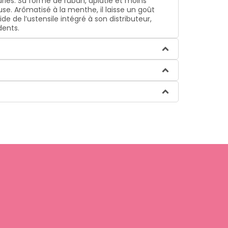
caries. Sa forme de ruban, aplatie et moins
use. Arômatisé à la menthe, il laisse un goût
ide de l’ustensile intégré à son distributeur,
dents.