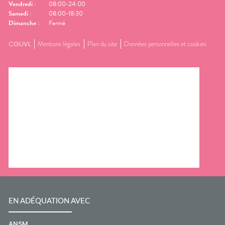
Vendredi
:
08:00-24:00
Samedi
:
08:00-18:30
Dimanche
:
Fermé
CGUVL
Mentions légales
Plan du site
Données personnelles et cookies
EN ADÉQUATION AVEC
ANSM