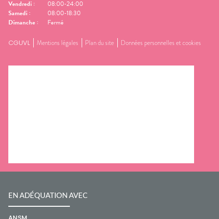
Vendredi
:
08:00-24:00
Samedi
:
08:00-18:30
Dimanche
:
Fermé
CGUVL
Mentions légales
Plan du site
Données personnelles et cookies
EN ADÉQUATION AVEC
ANSM