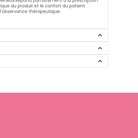
veineux.
Répond parfaitement à la prescription
étique du produit et le confort du patient
e l'observance thérapeutique.