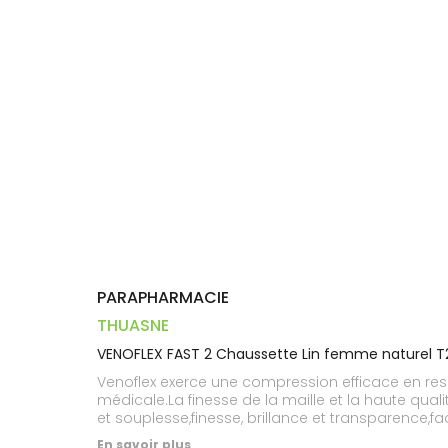
Dispositifs
Cheveux
PHARMACIES
médicaux
Corps
DE GARDE
Homme
Solaire
Visage
PARAPHARMACIE
THUASNE
VENOFLEX FAST 2 Chaussette Lin femme naturel T
Venoflex exerce une compression efficace en resp
médicale.La finesse de la maille et la haute quali
et souplesse,finesse, brillance et transparence,fac
En savoir plus