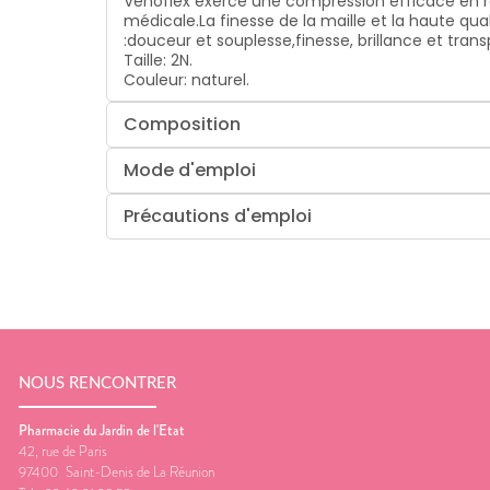
Venoflex exerce une compression efficace en re
médicale.
La finesse de la maille et la haute qua
:
douceur et souplesse,
finesse, brillance et tran
Taille: 2N.
Couleur: naturel.
Composition
Mode d'emploi
Précautions d'emploi
NOUS RENCONTRER
Pharmacie du Jardin de l'Etat
42, rue de Paris
97400
Saint-Denis de La Réunion