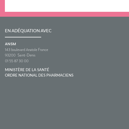
EN ADÉQUATION AVEC
ANSM
143 boulevard Anatole France
93200
Saint-Denis
01 55 87 30 00
MINISTÈRE DE LA SANTÉ
ORDRE NATIONAL DES PHARMACIENS