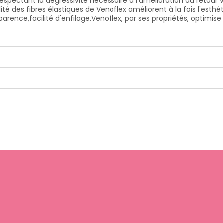
spectant la dégressivité nécessaire à l'amélioration du retour 
lité des fibres élastiques de Venoflex améliorent à la fois l'esth
sparence,
facilité d'enfilage.
Venoflex, par ses propriétés, optimis