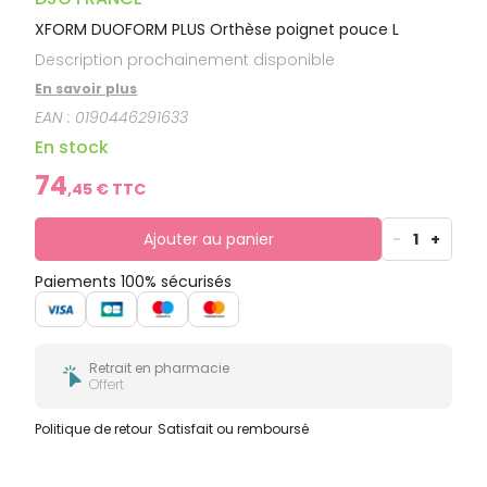
XFORM DUOFORM PLUS Orthèse poignet pouce L
Description prochainement disponible
En savoir plus
EAN :
0190446291633
En stock
74
,
45
€ TTC
Ajouter au panier
-
1
+
Paiements 100% sécurisés
Retrait en pharmacie
Offert
Politique de retour
Satisfait ou remboursé