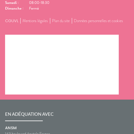
Samedi
:
08:00-18:30
Dimanche
:
Fermé
CGUVL
Mentions légales
Plan du site
Données personnelles et cookies
EN ADÉQUATION AVEC
ANSM
143 boulevard Anatole France