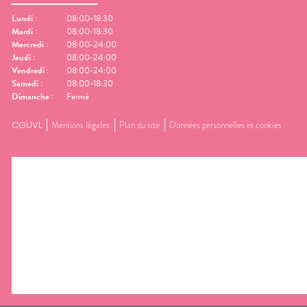
Lundi
:
08:00-18:30
Mardi
:
08:00-18:30
Mercredi
:
08:00-24:00
Jeudi
:
08:00-24:00
Vendredi
:
08:00-24:00
Samedi
:
08:00-18:30
Dimanche
:
Fermé
CGUVL
Mentions légales
Plan du site
Données personnelles et cookies