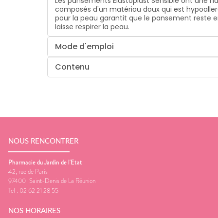
Les pansements Elastoplast Sensible ont une ha
composés d'un matériau doux qui est hypoallerg
pour la peau garantit que le pansement reste 
laisse respirer la peau.
Mode d'emploi
Contenu
NOUS RENCONTRER
Pharmacie du Jardin de l'Etat
42, rue de Paris
97400
Saint-Denis de La Réunion
Tel :
02 62 21 28 55
NOS HORAIRES