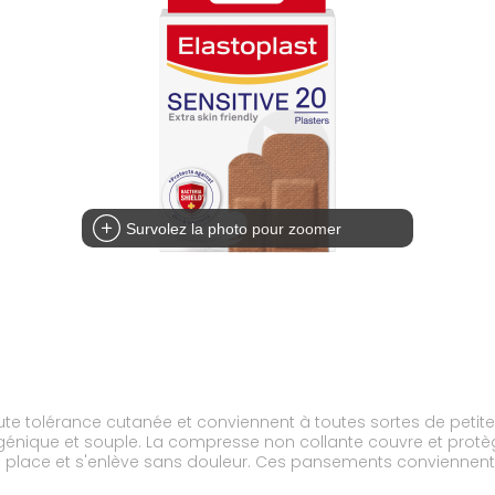
Survolez la photo pour zoomer
te tolérance cutanée et conviennent à toutes sortes de petite
nique et souple. La compresse non collante couvre et protège
n place et s'enlève sans douleur. Ces pansements conviennent