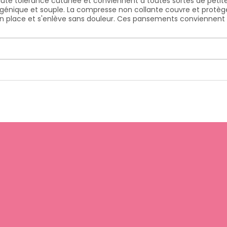
ute tolérance cutanée et conviennent à toutes sortes de petite
énique et souple. La compresse non collante couvre et protège 
en place et s'enlève sans douleur. Ces pansements conviennent 