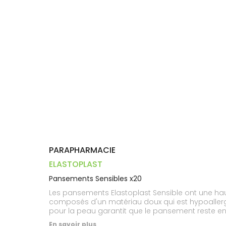
Dispositifs
Cheveux
PHARMACIES
médicaux
Corps
DE GARDE
Homme
Solaire
Visage
PARAPHARMACIE
ELASTOPLAST
Pansements Sensibles x20
Les pansements Elastoplast Sensible ont une hau
composés d'un matériau doux qui est hypoallergé
pour la peau garantit que le pansement reste e
laisse respirer la peau.
En savoir plus