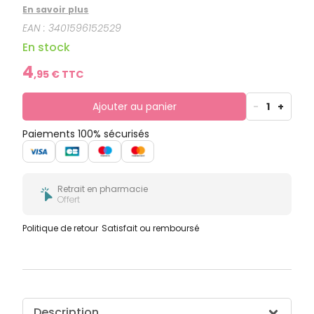
enlevant les mauvaises odeurs de cuisine, de tabac
En savoir plus
ou d'animaux. Il est utile tout au long de l'année pour
EAN :
3401596152529
assainir la maison et la rendre plus agréable.
En stock
4
,
95
€ TTC
Ajouter au panier
-
1
+
Paiements 100% sécurisés
Retrait en pharmacie
Offert
Politique de retour
Satisfait ou remboursé
Description