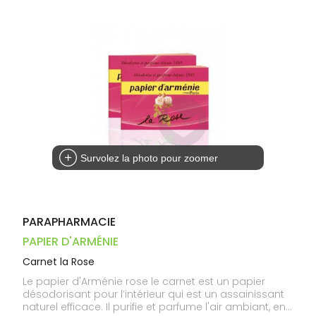
Dispositifs
Cheveux
PHARMACIES
médicaux
Corps
DE GARDE
Homme
Solaire
Visage
Survolez la photo pour zoomer
PARAPHARMACIE
PAPIER D'ARMÉNIE
Carnet la Rose
Le papier d'Arménie rose le carnet est un papier
désodorisant pour l’intérieur qui est un assainissant
naturel efficace. Il purifie et parfume l'air ambiant, en