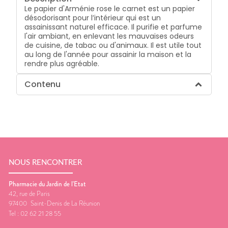
Le papier d'Arménie rose le carnet est un papier
désodorisant pour l’intérieur qui est un
assainissant naturel efficace. Il purifie et parfume
l'air ambiant, en enlevant les mauvaises odeurs
de cuisine, de tabac ou d'animaux. Il est utile tout
au long de l'année pour assainir la maison et la
rendre plus agréable.
Contenu
NOUS RENCONTRER
Pharmacie du Jardin de l'Etat
42, rue de Paris
97400
Saint-Denis de La Réunion
Tel :
02 62 21 28 55