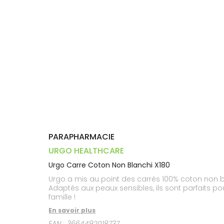
Dispositifs
Cheveux
PHARMACIES
médicaux
Corps
DE GARDE
Homme
Solaire
Visage
PARAPHARMACIE
URGO HEALTHCARE
Urgo Carre Coton Non Blanchi X180
Urgo a mis au point des carrés 100% coton non blanchi certifiés Oeko-Tex. Plus naturels, les carrés de
Adaptés aux peaux sensibles, ils sont parfaits p
famille !
En savoir plus
EAN :
3664492018737