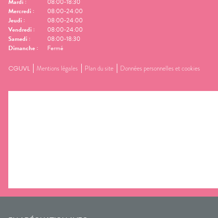
Mardi
:
08:00-18:30
Mercredi
:
08:00-24:00
Jeudi
:
08:00-24:00
Vendredi
:
08:00-24:00
Samedi
:
08:00-18:30
Dimanche
:
Fermé
CGUVL
Mentions légales
Plan du site
Données personnelles et cookies