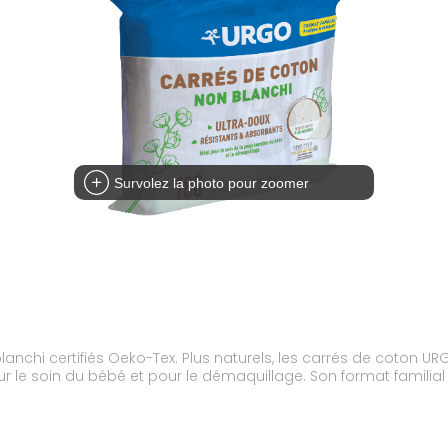
Survolez la photo pour zoomer
 coton URGO sont ultra-doux, résistants et absorbants.
our le soin du bébé et pour le démaquillage. Son format familia