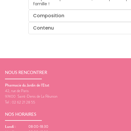
famille !
Composition
Contenu
NOUS RENCONTRER
Pharmacie du Jardin de l'Etat
42, rue de Paris
97400
Saint-Denis de La Réunion
Tel :
02 62 21 28 55
NOS HORAIRES
Lundi
:
08:00-18:30