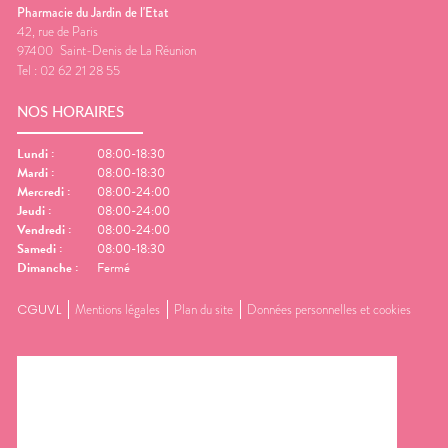
Pharmacie du Jardin de l'Etat
42, rue de Paris
97400
Saint-Denis de La Réunion
Tel :
02 62 21 28 55
NOS HORAIRES
Lundi
:
08:00-18:30
Mardi
:
08:00-18:30
Mercredi
:
08:00-24:00
Jeudi
:
08:00-24:00
Vendredi
:
08:00-24:00
Samedi
:
08:00-18:30
Dimanche
:
Fermé
CGUVL
Mentions légales
Plan du site
Données personnelles et cookies