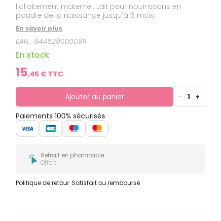
l'allaitement maternel. Lait pour nourrissons en
poudre de la naissance jusqu'à 6 mois.
En savoir plus
EAN :
8445290000811
En stock
15
,
45
€ TTC
Ajouter au panier
-
1
+
Paiements 100% sécurisés
Retrait en pharmacie
Offert
Politique de retour
Satisfait ou remboursé