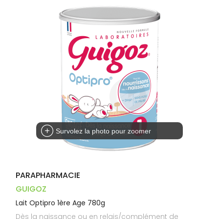
Dispositifs
Cheveux
PHARMACIES
médicaux
Corps
DE GARDE
Homme
Solaire
Visage
Survolez la photo pour zoomer
PARAPHARMACIE
GUIGOZ
Lait Optipro 1ère Age 780g
Dès la naissance ou en relais/complément de