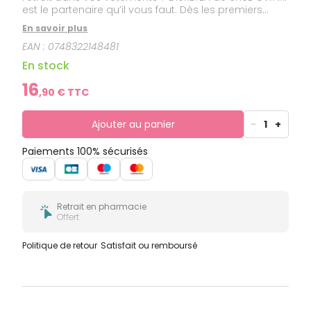
est le partenaire qu’il vous faut. Dès les premiers
jours d’utilisation, vous vous sentirez plus léger et
En savoir plus
plus à l’aise dans vos vêtements.
EAN :
0748322148481
En stock
16
,
90
€ TTC
Ajouter au panier
-
1
+
Paiements 100% sécurisés
Retrait en pharmacie
Offert
Politique de retour
Satisfait ou remboursé