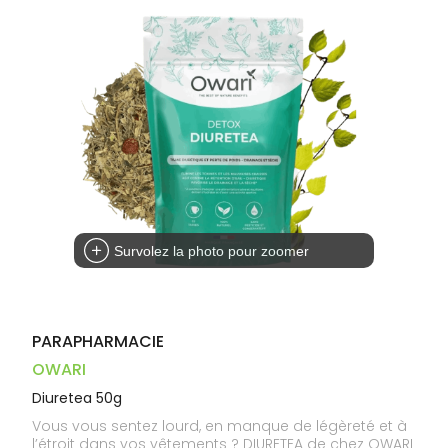
Dispositifs
Cheveux
PHARMACIES
médicaux
Corps
DE GARDE
Homme
Solaire
Visage
Survolez la photo pour zoomer
PARAPHARMACIE
OWARI
Diuretea 50g
Vous vous sentez lourd, en manque de légèreté et à
l’étroit dans vos vêtements ? DIURETEA de chez OWARI