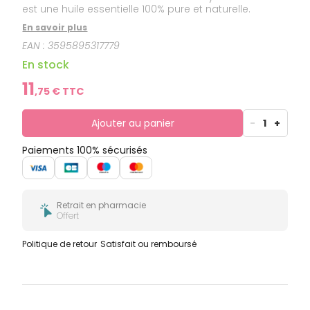
est une huile essentielle 100% pure et naturelle.
En savoir plus
EAN :
3595895317779
En stock
11
,
75
€ TTC
Ajouter au panier
-
1
+
Paiements 100% sécurisés
Retrait en pharmacie
Offert
Politique de retour
Satisfait ou remboursé