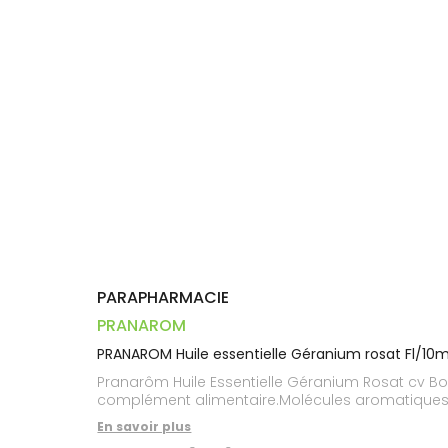
Dispositifs
Cheveux
PHARMACIES
médicaux
Corps
DE GARDE
Homme
Solaire
Visage
PARAPHARMACIE
PRANAROM
PRANAROM Huile essentielle Géranium rosat Fl/10m
Pranarôm Huile Essentielle Géranium Rosat cv Bou
complément alimentaire.Molécules aromatiques : Gér
En savoir plus