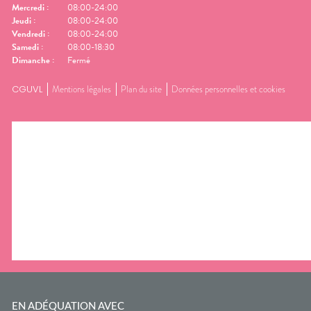
Mercredi
:
08:00-24:00
Jeudi
:
08:00-24:00
Vendredi
:
08:00-24:00
Samedi
:
08:00-18:30
Dimanche
:
Fermé
CGUVL
Mentions légales
Plan du site
Données personnelles et cookies
EN ADÉQUATION AVEC