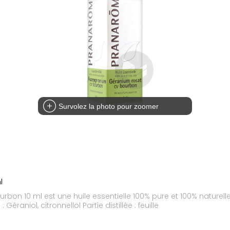
Survolez la photo pour zoomer
l
rbon 10 ml est une huile essentielle 100% pure et 100% naturell
aniol, citronnellol Partie distillée : feuille