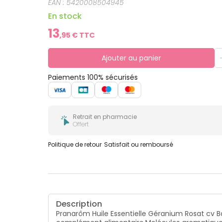
EAN :
5420008504945
En stock
13
,
95
€ TTC
Ajouter au panier
Paiements 100% sécurisés
Retrait en pharmacie
Offert
Politique de retour
Satisfait ou remboursé
Description
Pranarôm Huile Essentielle Géranium Rosat cv Bo