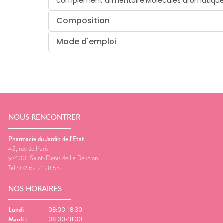
complément alimentaire.Molécules aromatiques : Gé
Composition
Mode d'emploi
NOUS RENCONTRER
Pharmacie du Jardin de l'Etat
42, rue de Paris
97400
Saint-Denis de La Réunion
Tel :
02 62 21 28 55
NOS HORAIRES
Lundi
:
08:00-18:30
Mardi
:
08:00-18:30