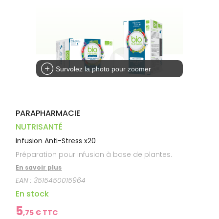
Dispositifs
Cheveux
PHARMACIES
médicaux
Corps
DE GARDE
Homme
Solaire
Visage
Survolez la photo pour zoomer
PARAPHARMACIE
NUTRISANTÉ
Infusion Anti-Stress x20
Préparation pour infusion à base de plantes.
En savoir plus
EAN :
3515450015964
En stock
5
,
75
€ TTC