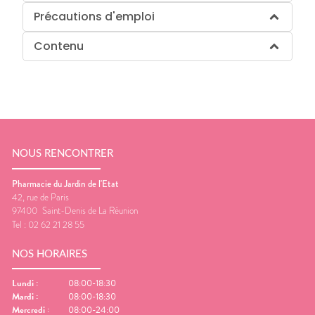
Précautions d'emploi
Contenu
NOUS RENCONTRER
Pharmacie du Jardin de l'Etat
42, rue de Paris
97400
Saint-Denis de La Réunion
Tel :
02 62 21 28 55
NOS HORAIRES
Lundi
:
08:00-18:30
Mardi
:
08:00-18:30
Mercredi
:
08:00-24:00