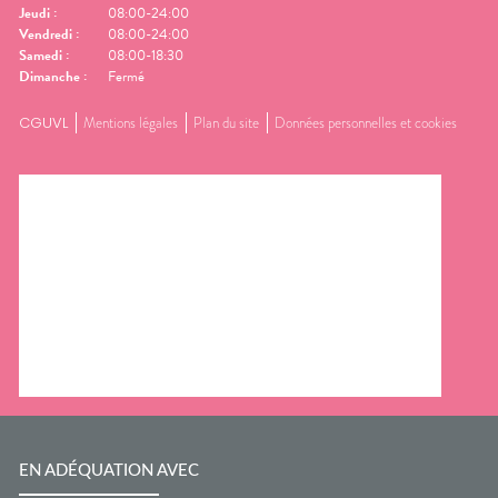
Jeudi
:
08:00-24:00
Vendredi
:
08:00-24:00
Samedi
:
08:00-18:30
Dimanche
:
Fermé
CGUVL
Mentions légales
Plan du site
Données personnelles et cookies
EN ADÉQUATION AVEC