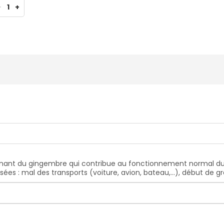
-
1
+
nant du gingembre qui contribue au fonctionnement normal du s
ées : mal des transports (voiture, avion, bateau,...), début de g