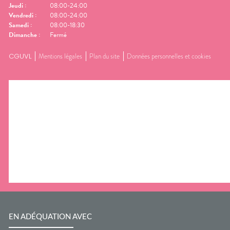
Jeudi
:
08:00-24:00
Vendredi
:
08:00-24:00
Samedi
:
08:00-18:30
Dimanche
:
Fermé
CGUVL
Mentions légales
Plan du site
Données personnelles et cookies
EN ADÉQUATION AVEC