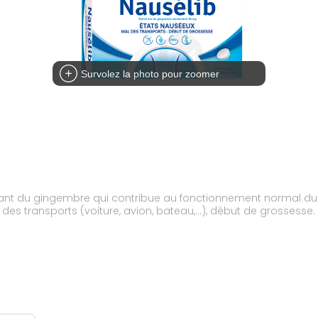
Survolez la photo pour zoomer
nt du gingembre qui contribue au fonctionnement normal du s
des transports (voiture, avion, bateau,...), début de grossesse.