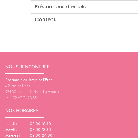
Précautions d'emploi
Contenu
NOUS RENCONTRER
Pharmacie du Jardin de l'Etat
42, rue de Paris
97400
Saint-Denis de La Réunion
Tel :
02 62 21 28 55
NOS HORAIRES
Lundi
:
08:00-18:30
Mardi
:
08:00-18:30
Mercredi
:
08:00-24:00