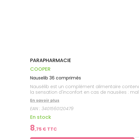
Dispositifs
Cheveux
PHARMACIES
médicaux
Corps
DE GARDE
Homme
Solaire
Visage
PARAPHARMACIE
COOPER
Nauselib 36 comprimés
Nausélib est un complément alimentaire contena
la sensation d'inconfort en cas de nausées : mal 
En savoir plus
EAN :
3401560120479
En stock
8
,
75
€ TTC