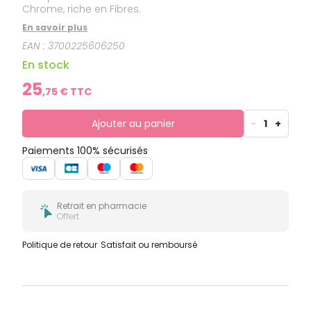
Chrome, riche en Fibres.
En savoir plus
EAN :
3700225606250
En stock
25
,
75
€ TTC
Ajouter au panier
-
1
+
Paiements 100% sécurisés
Retrait en pharmacie
Offert
Politique de retour
Satisfait ou remboursé