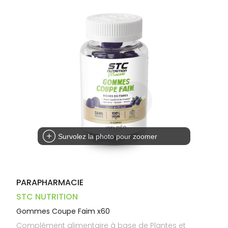
Dispositifs
Cheveux
PHARMACIES
médicaux
Corps
DE GARDE
Homme
Solaire
Visage
Survolez la photo pour zoomer
PARAPHARMACIE
STC NUTRITION
Gommes Coupe Faim x60
Complément alimentaire à base de Plantes et