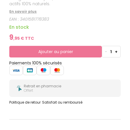
actifs 100% naturels.
En savoir plus
EAN :
3401581778383
En stock
9
,
95
€ TTC
Ajouter au panier
-
1
+
Paiements 100% sécurisés
Retrait en pharmacie
Offert
Politique de retour
Satisfait ou remboursé