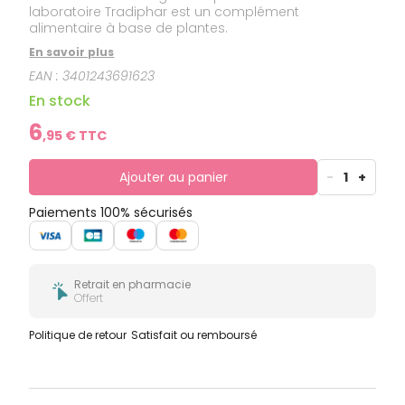
laboratoire Tradiphar est un complément
alimentaire à base de plantes.
En savoir plus
EAN :
3401243691623
En stock
6
,
95
€ TTC
Ajouter au panier
-
1
+
Paiements 100% sécurisés
Retrait en pharmacie
Offert
Politique de retour
Satisfait ou remboursé