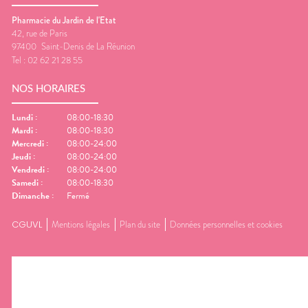
Pharmacie du Jardin de l'Etat
42, rue de Paris
97400
Saint-Denis de La Réunion
Tel :
02 62 21 28 55
NOS HORAIRES
Lundi
:
08:00-18:30
Mardi
:
08:00-18:30
Mercredi
:
08:00-24:00
Jeudi
:
08:00-24:00
Vendredi
:
08:00-24:00
Samedi
:
08:00-18:30
Dimanche
:
Fermé
CGUVL
Mentions légales
Plan du site
Données personnelles et cookies