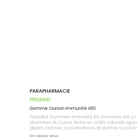
Dispositifs
Cheveux
PHARMACIES
médicaux
Corps
DE GARDE
Homme
Solaire
Visage
PARAPHARMACIE
PEDIAKID
Gomme Ourson Immunité x60
Pediakid Gommes Immunité 60 Gommes est un com
Vitamines et Cuivre. Riche en actifs naturels rigoureusement sélectionnés, ce complément alimentaire est préconisé aux changements de saison. Sans gélatine,
En savoir plus