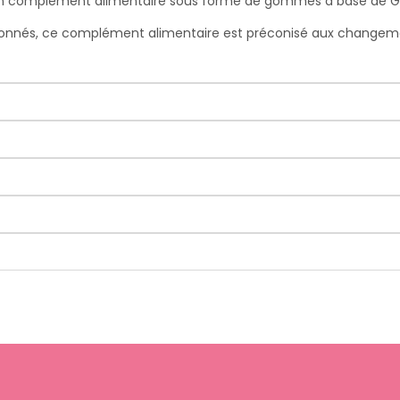
mplément alimentaire sous forme de gommes à base de Gelée 
ionnés, ce complément alimentaire est préconisé aux changement