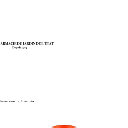
limentaires
>
Immunité