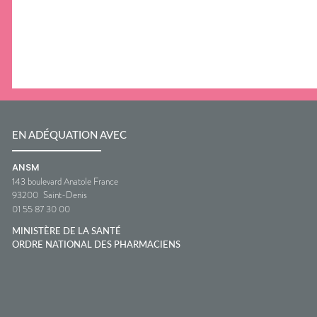
EN ADÉQUATION AVEC
ANSM
143 boulevard Anatole France
93200
Saint-Denis
01 55 87 30 00
MINISTÈRE DE LA SANTÉ
ORDRE NATIONAL DES PHARMACIENS