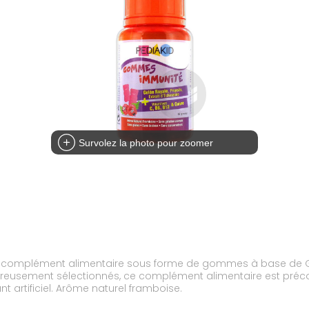
Survolez la photo pour zoomer
plément alimentaire sous forme de gommes à base de Gelée 
gluten, lactose, conservateurs et arôme ni colorant artificiel. Arôme naturel framboise.