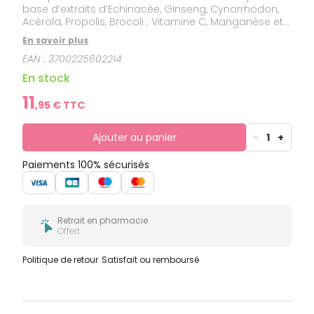
base d’extraits d’Echinacée, Ginseng, Cynorrhodon,
Acérola, Propolis, Brocoli ; Vitamine C, Manganèse et
Cuivre. Une innovation exclusive : l’association unique
En savoir plus
de Nectar d’Agave, Fibres Prébiotiques d’Acacia,
EAN :
3700225602214
Extraits Hydroglycérinés de Plantes, Vitamines &
Minéraux. Indication : défenses immunitaires.
En stock
11
,
95
€ TTC
Ajouter au panier
-
1
+
Paiements 100% sécurisés
Retrait en pharmacie
Offert
Politique de retour
Satisfait ou remboursé