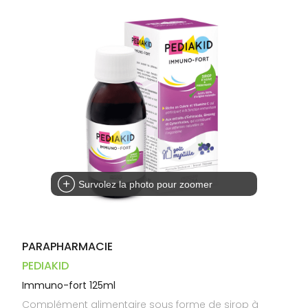
Dispositifs
Cheveux
PHARMACIES
médicaux
Corps
DE GARDE
Homme
Solaire
Visage
Survolez la photo pour zoomer
PARAPHARMACIE
PEDIAKID
Immuno-fort 125ml
Complément alimentaire sous forme de sirop à