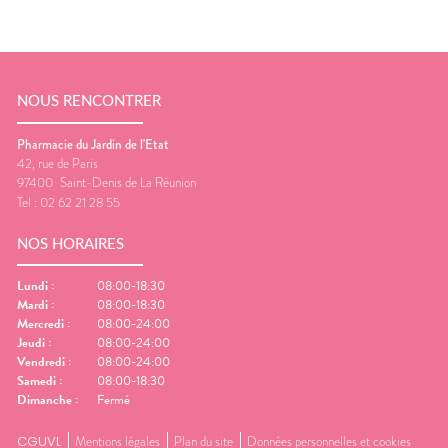
NOUS RENCONTRER
Pharmacie du Jardin de l'Etat
42, rue de Paris
97400
Saint-Denis de La Réunion
Tel :
02 62 21 28 55
NOS HORAIRES
Lundi
:
08:00-18:30
Mardi
:
08:00-18:30
Mercredi
:
08:00-24:00
Jeudi
:
08:00-24:00
Vendredi
:
08:00-24:00
Samedi
:
08:00-18:30
Dimanche
:
Fermé
CGUVL
Mentions légales
Plan du site
Données personnelles et cookies