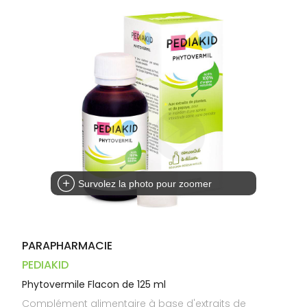
Dispositifs
Cheveux
PHARMACIES
médicaux
Corps
DE GARDE
Homme
Solaire
Visage
Survolez la photo pour zoomer
PARAPHARMACIE
PEDIAKID
Phytovermile Flacon de 125 ml
Complément alimentaire à base d'extraits de