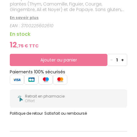
plantes (Thym, Camomille, Figuier, Courge,
Gingembre, Ail et Noyer) et de Papaye. Sans gluten,
sans allergène, sans ingrédient d’origine animale,
En savoir plus
sans OGM et sans arôme artificiel. Indication : anti-
EAN :
3700225602610
parasitaires.
En stock
12
,
75
€ TTC
Ajouter au panier
-
1
+
Paiements 100% sécurisés
Retrait en pharmacie
Offert
Politique de retour
Satisfait ou remboursé