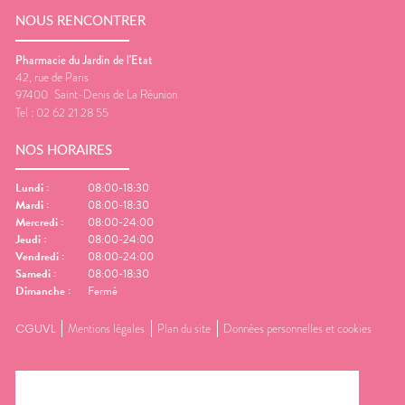
NOUS RENCONTRER
Pharmacie du Jardin de l'Etat
42, rue de Paris
97400
Saint-Denis de La Réunion
Tel :
02 62 21 28 55
NOS HORAIRES
Lundi
:
08:00-18:30
Mardi
:
08:00-18:30
Mercredi
:
08:00-24:00
Jeudi
:
08:00-24:00
Vendredi
:
08:00-24:00
Samedi
:
08:00-18:30
Dimanche
:
Fermé
CGUVL
Mentions légales
Plan du site
Données personnelles et cookies