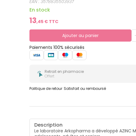
EAN :
3578835503937
En stock
13
,
45
€ TTC
Ajouter au panier
Paiements 100% sécurisés
Retrait en pharmacie
Offert
Politique de retour
Satisfait ou remboursé
Description
Le laboratoire Arkopharma a développé AZINC M