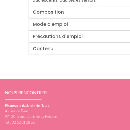
adolescents, adultes et seniors.
Composition
Mode d'emploi
Précautions d'emploi
Contenu
NOUS RENCONTRER
Pharmacie du Jardin de l'Etat
42, rue de Paris
97400
Saint-Denis de La Réunion
Tel :
02 62 21 28 55