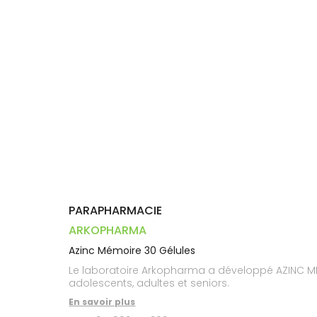
Dispositifs
Cheveux
PHARMACIES
médicaux
Corps
DE GARDE
Homme
Solaire
Visage
PARAPHARMACIE
ARKOPHARMA
Azinc Mémoire 30 Gélules
Le laboratoire Arkopharma a développé AZINC MÉ
adolescents, adultes et seniors.
En savoir plus