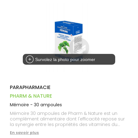
Dispositifs
Cheveux
PHARMACIES
médicaux
Corps
DE GARDE
Homme
Solaire
Visage
Survolez la photo pour zoomer
PARAPHARMACIE
PHARM & NATURE
Mémoire - 30 ampoules
Mémoire 30 ampoules de Pharm & Nature est un
complément alimentaire dont l'efficacité repose sur
la synergie entre les propriétés des vitamines du
groupe B et les qualités du ginkgo biloba.- Les
En savoir plus
vitamines du groupe B, intervenant dans de multiples