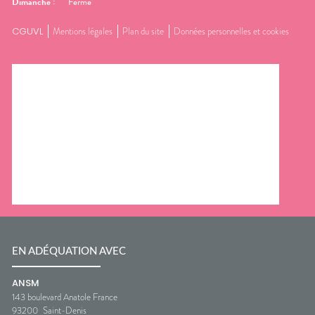
Dimanche
:
Fermé
CGUVL
Mentions légales
Plan du site
Données personnelles et cookies
EN ADÉQUATION AVEC
ANSM
143 boulevard Anatole France
93200
Saint-Denis