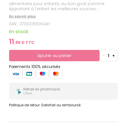
alimentaire pour enfants, au bon goût pomme.
Apportant à l'enfant les meilleures sources
concentrées de nutriments d'actifs à effet
En savoir plus
physiologique, ce sirop est recommandé chez le
EAN :
3700225600241
jeune enfant et/ou pré adolescent pour faciliter et
contribuer à réguler le transit en douceur. Il est
En stock
formulé à base d'extraits de Pomme, Pruneau, Figue,
Artichaut, Tamarin, Rhubarbe, Magnésium permettant
11
,
95
€ TTC
de réguler la fonction intestinale.
Ajouter au panier
-
1
+
Paiements 100% sécurisés
Retrait en pharmacie
Offert
Politique de retour
Satisfait ou remboursé