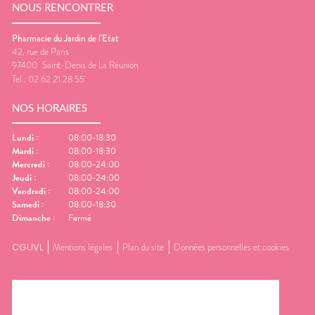
NOUS RENCONTRER
Pharmacie du Jardin de l'Etat
42, rue de Paris
97400
Saint-Denis de La Réunion
Tel :
02 62 21 28 55
NOS HORAIRES
Lundi
:
08:00-18:30
Mardi
:
08:00-18:30
Mercredi
:
08:00-24:00
Jeudi
:
08:00-24:00
Vendredi
:
08:00-24:00
Samedi
:
08:00-18:30
Dimanche
:
Fermé
CGUVL
Mentions légales
Plan du site
Données personnelles et cookies