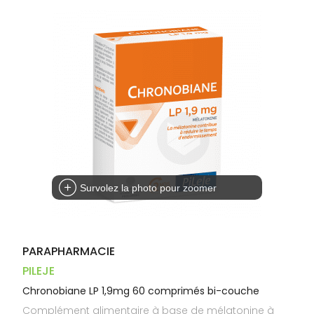
Dispositifs
Cheveux
PHARMACIES
médicaux
Corps
DE GARDE
Homme
Solaire
Visage
Survolez la photo pour zoomer
PARAPHARMACIE
PILEJE
Chronobiane LP 1,9mg 60 comprimés bi-couche
Complément alimentaire à base de mélatonine à