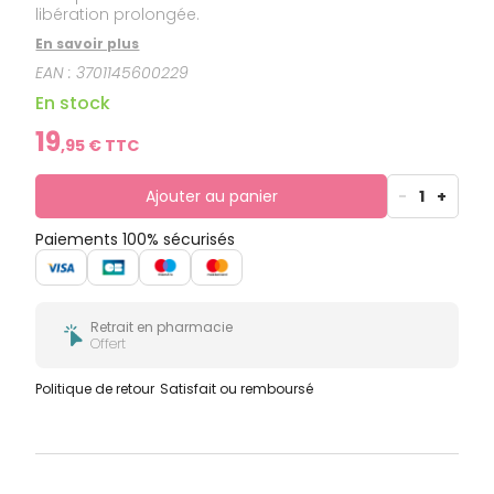
libération prolongée.
En savoir plus
EAN :
3701145600229
En stock
19
,
95
€ TTC
Ajouter au panier
-
1
+
Paiements 100% sécurisés
Retrait en pharmacie
Offert
Politique de retour
Satisfait ou remboursé