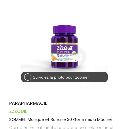
Dispositifs
Cheveux
PHARMACIES
médicaux
Corps
DE GARDE
Homme
Solaire
Visage
Survolez la photo pour zoomer
PARAPHARMACIE
ZZZQUIL
SOMMEIL Mangue et Banane 30 Gommes à Mâcher
Complément alimentaire à base de mélatonine et