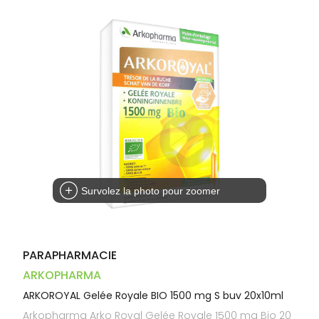
Dispositifs
Cheveux
PHARMACIES
médicaux
Corps
DE GARDE
Homme
Solaire
Visage
Survolez la photo pour zoomer
PARAPHARMACIE
ARKOPHARMA
ARKOROYAL Gelée Royale BIO 1500 mg S buv 20x10ml
Arkopharma Arko Royal Gelée Royale 1500 mg Bio 20