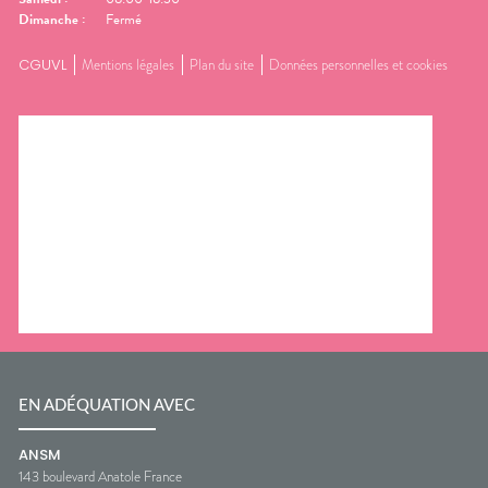
Dimanche
:
Fermé
CGUVL
Mentions légales
Plan du site
Données personnelles et cookies
EN ADÉQUATION AVEC
ANSM
143 boulevard Anatole France