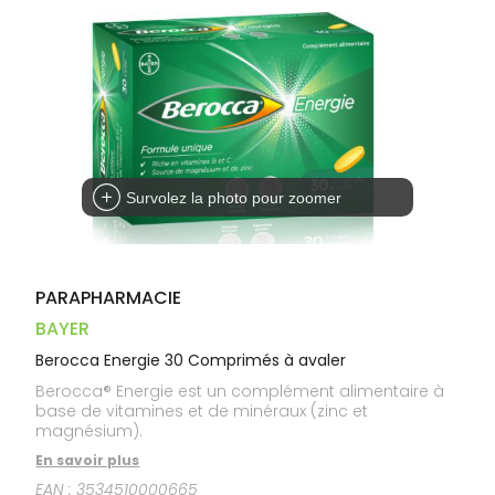
Dispositifs
Cheveux
PHARMACIES
médicaux
Corps
DE GARDE
Homme
Solaire
Visage
Survolez la photo pour zoomer
PARAPHARMACIE
BAYER
Berocca Energie 30 Comprimés à avaler
Berocca® Energie est un complément alimentaire à
base de vitamines et de minéraux (zinc et
magnésium).
En savoir plus
EAN :
3534510000665