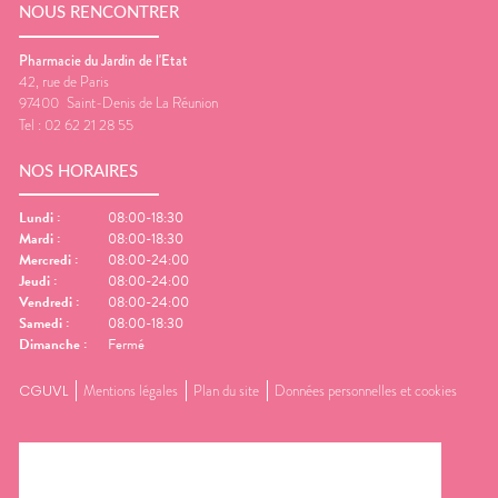
NOUS RENCONTRER
Pharmacie du Jardin de l'Etat
42, rue de Paris
97400
Saint-Denis de La Réunion
Tel :
02 62 21 28 55
NOS HORAIRES
Lundi
:
08:00-18:30
Mardi
:
08:00-18:30
Mercredi
:
08:00-24:00
Jeudi
:
08:00-24:00
Vendredi
:
08:00-24:00
Samedi
:
08:00-18:30
Dimanche
:
Fermé
CGUVL
Mentions légales
Plan du site
Données personnelles et cookies