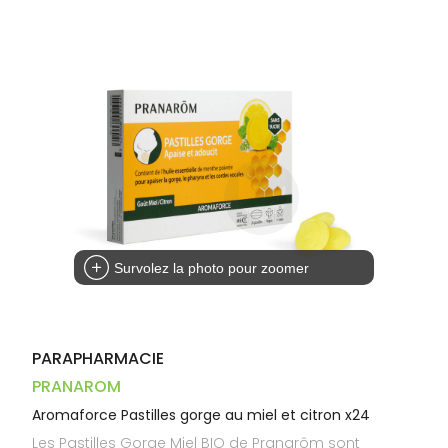
Dispositifs
Cheveux
PHARMACIES
médicaux
Corps
DE GARDE
Homme
Solaire
Visage
Survolez la photo pour zoomer
PARAPHARMACIE
PRANAROM
Aromaforce Pastilles gorge au miel et citron x24
Les Pastilles Gorge Miel BIO de Pranarôm sont