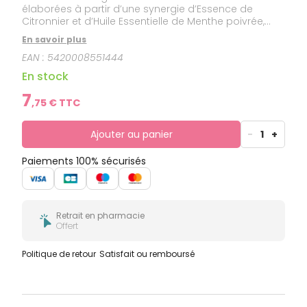
élaborées à partir d’une synergie d’Essence de
Citronnier et d’Huile Essentielle de Menthe poivrée,
traditionnellement utilisées en aromathérapie. Leur
En savoir plus
goût de miel, naturellement gourmand, les rend
EAN :
5420008551444
agréables pour toute la famille.
En stock
7
,
75
€ TTC
Ajouter au panier
-
1
+
Paiements 100% sécurisés
Retrait en pharmacie
Offert
Politique de retour
Satisfait ou remboursé