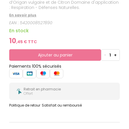
d’Origan vulgaire et de Citron Domaine d'application
: Respiration - Défenses Naturelles.
En savoir plus
EAN :
5420008527890
En stock
10
,
45
€ TTC
Ajouter au panier
-
1
+
Paiements 100% sécurisés
Retrait en pharmacie
Offert
Politique de retour
Satisfait ou remboursé