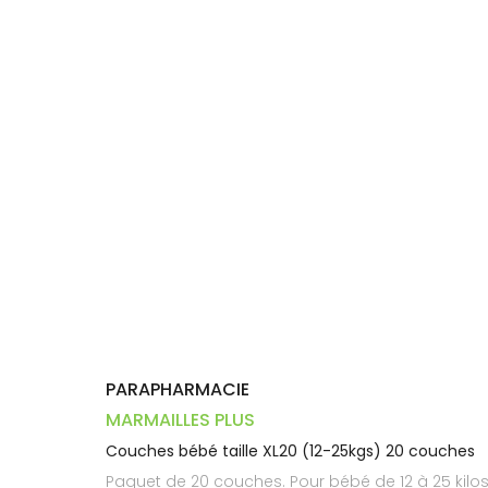
Dispositifs
Cheveux
PHARMACIES
médicaux
Corps
DE GARDE
Homme
Solaire
Visage
PARAPHARMACIE
MARMAILLES PLUS
Couches bébé taille XL20 (12-25kgs) 20 couches
Paquet de 20 couches. Pour bébé de 12 à 25 kilo