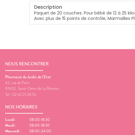
Description
Paquet de 20 couches. Pour bébé de 12 à 25 kilo
Avec plus de 15 points de contrôle, Marmailles 
NOUS RENCONTRER
Pharmacie du Jardin de l'Etat
42, rue de Paris
97400
Saint-Denis de La Réunion
Tel :
02 62 21 28 55
NOS HORAIRES
Lundi
:
08:00-18:30
Mardi
:
08:00-18:30
Mercredi
:
08:00-24:00