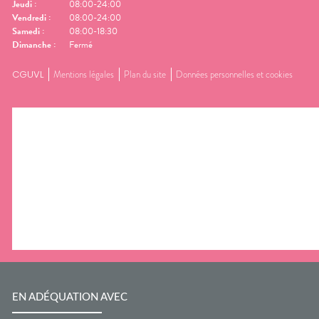
Jeudi
:
08:00-24:00
Vendredi
:
08:00-24:00
Samedi
:
08:00-18:30
Dimanche
:
Fermé
CGUVL
Mentions légales
Plan du site
Données personnelles et cookies
EN ADÉQUATION AVEC