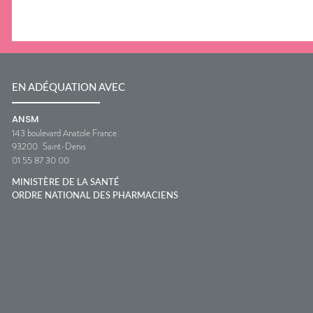
EN ADÉQUATION AVEC
ANSM
143 boulevard Anatole France
93200
Saint-Denis
01 55 87 30 00
MINISTÈRE DE LA SANTÉ
ORDRE NATIONAL DES PHARMACIENS