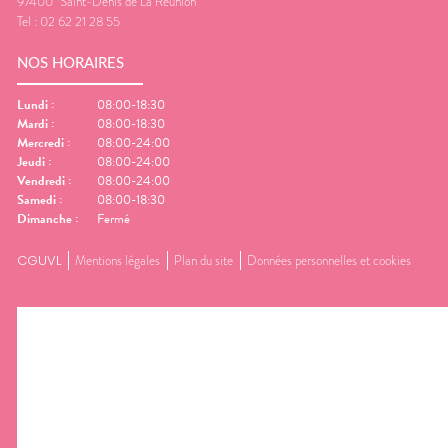
97400
Saint-Denis de La Réunion
Tel :
02 62 21 28 55
NOS HORAIRES
Lundi
:
08:00-18:30
Mardi
:
08:00-18:30
Mercredi
:
08:00-24:00
Jeudi
:
08:00-24:00
Vendredi
:
08:00-24:00
Samedi
:
08:00-18:30
Dimanche
:
Fermé
CGUVL
Mentions légales
Plan du site
Données personnelles et cookies