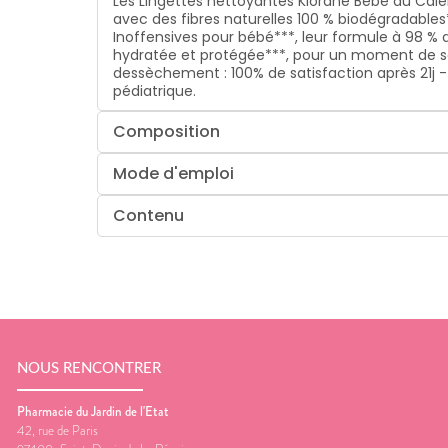
Les Lingettes nettoyantes Klorane Bébé au Calend
avec des fibres naturelles 100 % biodégradables*
Inoffensives pour bébé***, leur formule à 98 % 
hydratée et protégée***, pour un moment de so
dessèchement : 100% de satisfaction après 21j -
pédiatrique.
Composition
Mode d'emploi
Contenu
NOUS RENCONTRER
Pharmacie du Jardin de l'Etat
42, rue de Paris