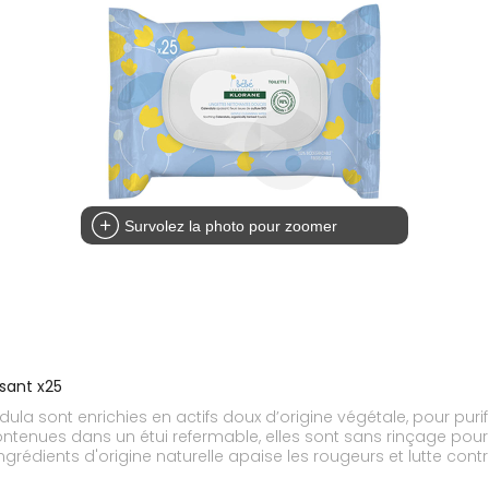
Survolez la photo pour zoomer
sant x25
la sont enrichies en actifs doux d’origine végétale, pour purif
ntenues dans un étui refermable, elles sont sans rinçage pour fa
ingrédients d'origine naturelle apaise les rougeurs et lutte c
 d’un parfum de tendresse. *Selon la norme EN13432. ***Peau