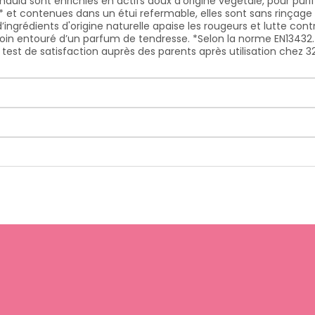
ula sont enrichies en actifs doux d’origine végétale, pour purif
 et contenues dans un étui refermable, elles sont sans rinçage po
d’ingrédients d'origine naturelle apaise les rougeurs et lutte co
in entouré d’un parfum de tendresse. *Selon la norme EN13432
 test de satisfaction auprès des parents après utilisation chez 