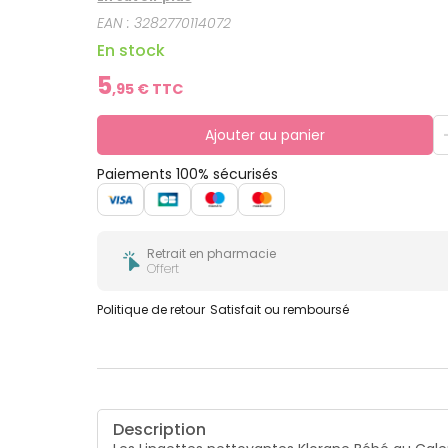
100% de satisfaction après 21j - test de satisfac
EAN :
3282770114072
En stock
5
,
95
€ TTC
Ajouter au panier
Paiements 100% sécurisés
Retrait en pharmacie
Offert
Politique de retour
Satisfait ou remboursé
Description