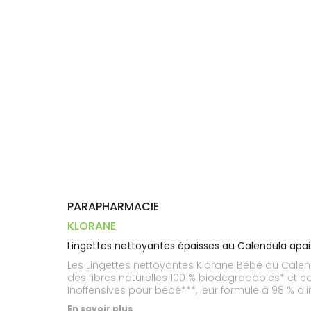
Dispositifs
Cheveux
PHARMACIES
médicaux
Corps
DE GARDE
Homme
Solaire
Visage
PARAPHARMACIE
KLORANE
Lingettes nettoyantes épaisses au Calendula apai
Les Lingettes nettoyantes Klorane Bébé au Calendu
des fibres naturelles 100 % biodégradables* et co
Inoffensives pour bébé***, leur formule à 98 % d’
et protégée***, pour un moment de soin entouré
En savoir plus