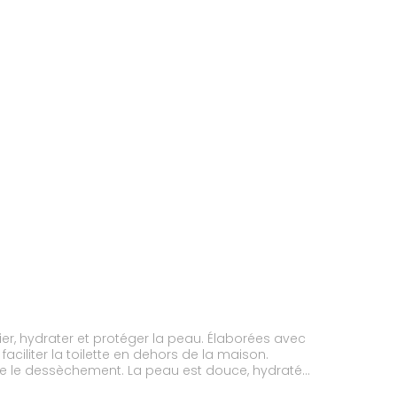
ier, hydrater et protéger la peau. Élaborées avec
ciliter la toilette en dehors de la maison.
ontre le dessèchement. La peau est douce, hydratée
 douce, hydratée et protégée du dessèchement :