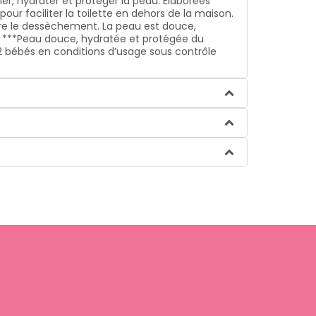
ier, hydrater et protéger la peau. Élaborées
ur faciliter la toilette en dehors de la maison.
ntre le dessèchement. La peau est douce,
. ***Peau douce, hydratée et protégée du
32 bébés en conditions d’usage sous contrôle