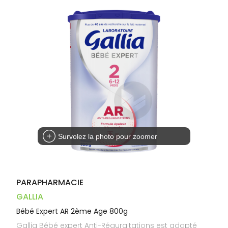
Dispositifs
Cheveux
PHARMACIES
médicaux
Corps
DE GARDE
Homme
Solaire
Visage
Survolez la photo pour zoomer
PARAPHARMACIE
GALLIA
Bébé Expert AR 2ème Age 800g
Gallia Bébé expert Anti-Régurgitations est adapté