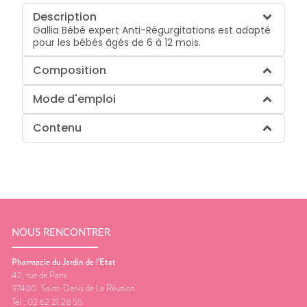
Description
Gallia Bébé expert Anti-Régurgitations est adapté
pour les bébés âgés de 6 à 12 mois.
Composition
Mode d'emploi
Contenu
NOUS RENCONTRER
Pharmacie du Jardin de l'Etat
42, rue de Paris
97400
Saint-Denis de La Réunion
Tel :
02 62 21 28 55