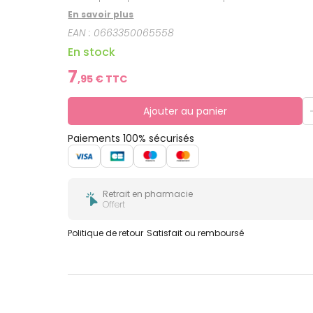
En savoir plus
EAN :
0663350065558
En stock
7
,
95
€ TTC
Ajouter au panier
Paiements 100% sécurisés
Retrait en pharmacie
Offert
Politique de retour
Satisfait ou remboursé