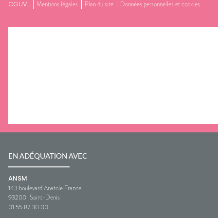
CGUVL
Mentions légales
Plan du site
Données personnelles et cookies
EN ADÉQUATION AVEC
ANSM
143 boulevard Anatole France
93200
Saint-Denis
01 55 87 30 00