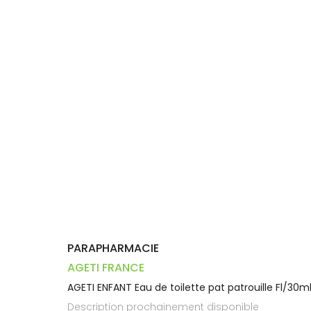
Dispositifs
Cheveux
PHARMACIES
médicaux
Corps
DE GARDE
Homme
Solaire
Visage
PARAPHARMACIE
AGETI FRANCE
AGETI ENFANT Eau de toilette pat patrouille Fl/30m
Description prochainement disponible